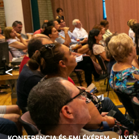
<
A KÖNYVBEMUTATÓK NAPJA A KAFF-