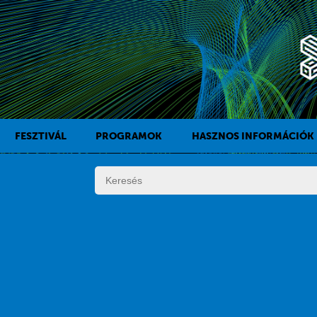
FESZTIVÁL
PROGRAMOK
HASZNOS INFORMÁCIÓK
A KAFF TÖRTÉNETE
FILMPROGRAMOK
DÍJAK
KÍSÉRŐPROGRAMOK
SZABÁLYZAT
PROGRAMOK NAPI BONTÁSBAN
ZSŰRI
KISTÉRSÉGI PROGRAMOK
FESZTIVÁL STÁB