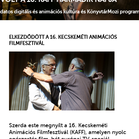
a könyvbemutatókról szólt.
ELKEZDŐDÖTT A 16. KECSKEMÉTI ANIMÁCIÓS
FILMFESZTIVÁL
Szerda este megnyílt a 16. Kecskeméti
Animációs Filmfesztivál (KAFF), amelyen nyolc
egészestés film, hét európai TV-speciál,