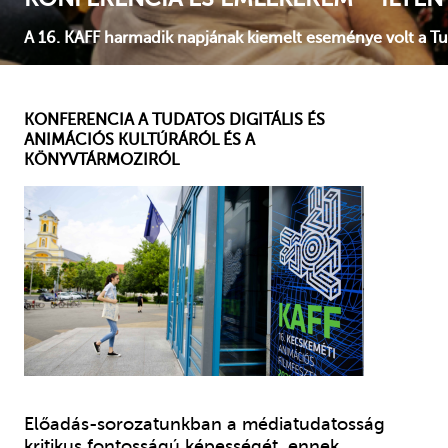
A 16. Kecskeméti Animációs Filmfesztivál második napja 
KONFERENCIA A TUDATOS DIGITÁLIS ÉS
ANIMÁCIÓS KULTÚRÁRÓL ÉS A
KÖNYVTÁRMOZIRÓL
Előadás-sorozatunkban a médiatudatosság
kritikus fontosságú képességét, ennek