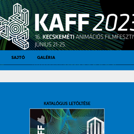
SAJTÓ
GALÉRIA
SAJTÓKAPCSOLAT
SAJTÓFIGYELŐ
KATALÓGUS LETÖLTÉSE