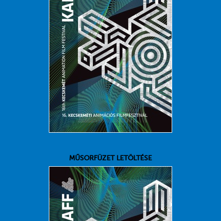
MŰSORFÜZET LETÖLTÉSE