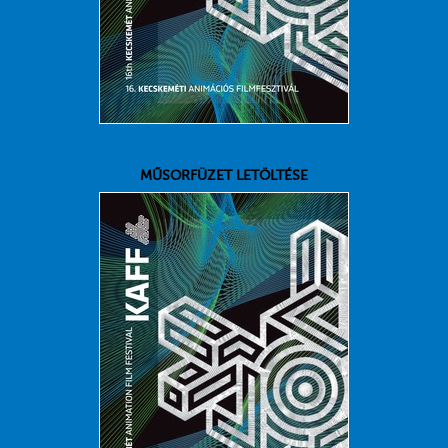
MŰSORFÜZET LETÖLTÉSE