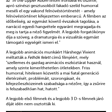
az "
In the Upper Room
finom iróniával és őszinte,
apró színészi gesztusokból fakadó szelíd humorral
meséli el egy vakond felnövéstörténetét - amely
felnövéstörténet kifejezetten emberarcú. A filmben az
időbeliség, az egymást követő évszakok tagolása, a
narráció egyedi hangvétele egyaránt megragadja és
meg is tartja a néző figyelmét. A legjobb forgatókönyv
díja a szöveg, a dramaturgia és a vizualitás egymást
támogató egységét ismeri el."
A legjobb animációs munkáért Hárshegyi Vivient
méltatták a
Felhők felett
című filmjéért, mely
"szellemes és gazdag animációs eszköztárat használ,
amely szinte kimeríthetetlen ötletekben. Friss
humorral, hitelesen közvetíti a mai fiatal generáció
életérzését, problémáit, szorongásait, és
kifejezőeszközeinek szabadsága a nézőre, így a zsűrire
is felszabadítóan hat, hatott."
A legjobb első filmnek és a legjobb 3 D-s filmnek járó
díját idén nem osztották ki.