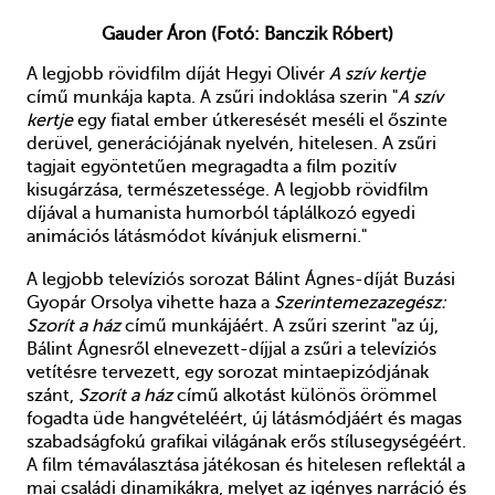
Gauder Áron (Fotó: Banczik Róbert)
A legjobb rövidfilm díját Hegyi Olivér
A szív kertje
című munkája kapta. A zsűri indoklása szerin "
A szív
kertje
egy fiatal ember útkeresését meséli el őszinte
derüvel, generációjának nyelvén, hitelesen. A zsűri
tagjait egyöntetűen megragadta a film pozitív
kisugárzása, természetessége. A legjobb rövidfilm
díjával a humanista humorból táplálkozó egyedi
animációs látásmódot kívánjuk elismerni."
A
legjobb televíziós sorozat Bálint Ágnes-díját Buzási
Gyopár Orsolya vihette haza a
Szerintemezazegész:
Szorít a ház
című munkájáért. A zsűri szerint "az új,
Bálint Ágnesről elnevezett-díjjal a zsűri a televíziós
vetítésre tervezett, egy sorozat mintaepizódjának
szánt,
Szorít a ház
című alkotást különös örömmel
fogadta üde hangvételéért, új látásmódjáért és magas
szabadságfokú grafikai világának erős stílusegységéért.
A film témaválasztása játékosan és hitelesen reflektál a
mai családi dinamikákra, melyet az igényes narráció és