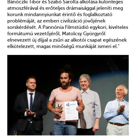
Bánóczki Tibor és Szabó Sarolta alkotása különleges
atmoszférával és erőteljes drámaisággal jeleníti meg
korunk mindannyiunkat érintő és foglalkoztató
problémáját, az emberi civilizáció jövőjének
sorskérdését. A Pannónia Filmstúdió egykori, kivételes
formátumú vezetőjéről, Matolcsy Györgyről
elnevezett új díjjal a zsűri az alkotói csapat egészének
elkötelezett, magas minőségű munkáját ismeri el."