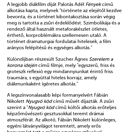
A legjobb diákfilm díját Palotás Adél
Fények
című
alkotása kapta, melynek "
története az elejétől kezdve
bevonta, és a történet kibontakoztása során végig
meg is tartotta a zsűri érdeklődést. Szimbolikája és a
rendező által használt metaforakészlet ötletes,
érthető, korproblémákra szellemesen utaló. A
történet dramaturgiai fordulatai hitelesek, a film
arányos felépítésű és egységes alkotás."
Különdíjban részesült Szucher Ágnes
Szerelem a
korona idején
című filmje, mely "egyszerű, friss és
groteszk reflexió egy mindannyiunkat érintő friss
traumára, s egyúttal hiteles korrajz, amely
diákmunkaként ígéretes alkotás."
A legszínvonalasabb képi formanyelvért Fábián
Nikolett
Nyugvó köd
című művét díjazták. A zsűri
szerint a "
Nyugvó köd
című költői alkotás erőteljes
képzőművészeti gesztusokkal teremt drámai
atmoszférát. Az alkotó, Fábián Nikolett különleges,
egyéni látványvilágot teremtett, amely erős