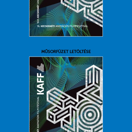
MŰSORFÜZET LETÖLTÉSE