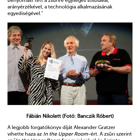
benyomást tett a zsűrire egységes stílusával,
arányérzékével, a technológia alkalmazásának
egyediségével."
Fábián Nikolett (Fotó: Banczik Róbert)
A legjobb forgatókönyv díját Alexander Gratzer
vihette haza az
In the Upper Room-
ért. A zsűri szerint