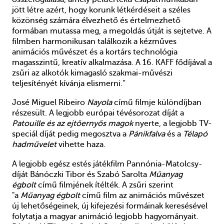
jött létre azért, hogy korunk létkérdéseit a széles
közönség számára élvezhető és értelmezhető
formában mutassa meg, a megoldás útját is sejtetve. A
filmben harmonikusan találkozik a kézműves
animációs művészet és a kortárs technológia
magasszintű, kreatív alkalmazása. A 16. KAFF fődíjával a
zsűri az alkotók kimagasló szakmai-művészi
teljesítényét kívánja elismerni."
José Miguel Ribeiro
Nayola
című filmje különdíjban
részesült. A legjobb európai tévésorozat díját a
Patouille és az ejtőernyős magok
nyerte, a legjobb TV-
speciál díját pedig megosztva a
Pánikfalva
és a
Télapó
hadművelet
vihette haza.
A legjobb egész estés játékfilm Pannónia-Matolcsy-
díját
Bánóczki Tibor és Szabó Sarolta
Műanyag
égbolt
című filmjéne
k ítélték. A zsűri szerint
"a
Műanyag égbolt
című film az animációs művészet
új lehetőségeinek, új kifejezési formáinak keresésével
folytatja a magyar animáció legjobb hagyományait.