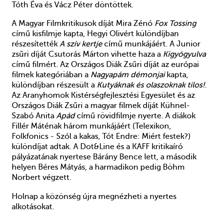
Tóth Éva és Vácz Péter döntöttek.
A Magyar Filmkritikusok díját Mira Zénó
Fox Tossing
című kisfilmje kapta, Hegyi Olivért különdíjban
részesítették
A szív kertje
című munkájáért. A Junior
zsűri díját Csutorás Márton vihette haza a
Kigyógyulva
című filmért. Az Országos Diák Zsűri díját az európai
filmek kategóriában a
Nagyapám démonjai
kapta,
különdíjban részesült a
Kutyáknak és olaszoknak tilos!
.
Az Aranyhomok Kistérségfejlesztési Egyesület és az
Országos Diák Zsűri a magyar filmek díját Kühnel-
Szabó Anita
Apád
című rövidfilmje nyerte. A diákok
Fillér Máténak három munkájáért (Telexikon,
Folkfonics - Szól a kakas, Tót Endre: Miért festek?)
különdíjat adtak. A Dot&Line és a KAFF kritikaíró
pályázatának nyertese Bárány Bence lett, a második
helyen Béres Mátyás, a harmadikon pedig Böhm
Norbert végzett.
Holnap a közönség újra megnézheti a nyertes
alkotásokat.