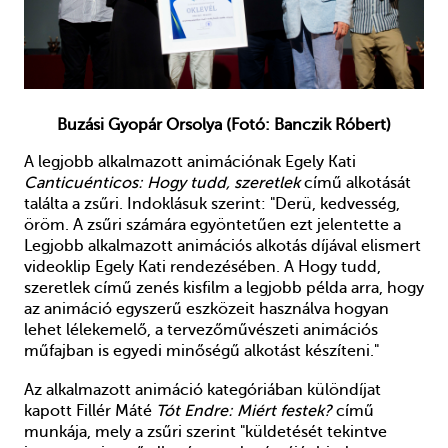
Buzási Gyopár Orsolya (Fotó: Banczik Róbert)
A legjobb alkalmazott animációnak Egely Kati
Canticuénticos: Hogy tudd, szeretlek
című alkotását
találta a zsűri. Indoklásuk szerint: "Derü, kedvesség,
öröm. A zsűri számára egyöntetűen ezt jelentette a
Legjobb alkalmazott animációs alkotás díjával elismert
videoklip Egely Kati rendezésében. A Hogy tudd,
szeretlek című zenés kisfilm a legjobb példa arra, hogy
az animáció egyszerű eszközeit használva hogyan
lehet lélekemelő, a tervezőművészeti animációs
műfajban is egyedi minőségű alkotást készíteni."
Az alkalmazott animáció kategóriában különdíjat
kapott Fillér Máté
Tót Endre: Miért festek?
című
munkája, mely a zsűri szerint "küldetését tekintve