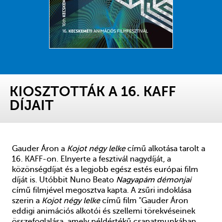
KIOSZTOTTÁK A 16. KAFF
DÍJAIT
Gauder Áron a
Kojot négy lelke
című alkotása tarolt a
16. KAFF-on. Elnyerte a fesztivál nagydíját, a
közönségdíjat és a legjobb egész estés európai film
díját is. Utóbbit Nuno Beato
Nagyapám démonjai
című filmjével megosztva kapta. A zsűri indoklása
szerin a
Kojot négy lelke
című film "Gauder Áron
eddigi animációs alkotói és szellemi törekvéseinek
összefoglalása, amely példértékű csapatmunkában