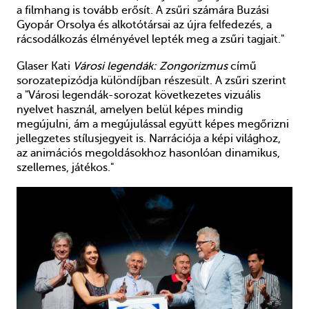
a filmhang is tovább erősít. A zsűri számára Buzási
Gyopár Orsolya és alkotótársai az újra felfedezés, a
rácsodálkozás élményével lepték meg a zsűri tagjait."
Glaser Kati
Városi legendák: Zongorizmus
című
sorozatepizódja különdíjban részesült. A zsűri szerint
a
"Városi legendák-sorozat következetes vizuális
nyelvet használ, amelyen belül képes mindig
megújulni, ám a megújulással együtt képes megőrizni
jellegzetes stílusjegyeit is. Narrációja a képi világhoz,
az animációs megoldásokhoz hasonlóan dinamikus,
szellemes, játékos."