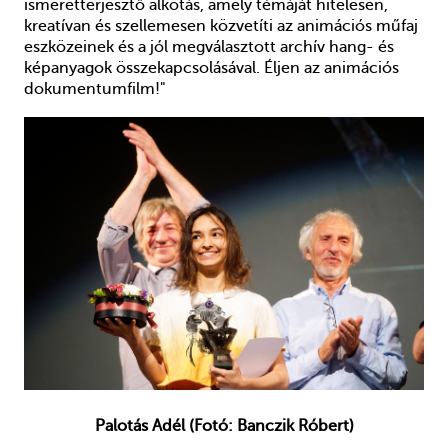
ismeretterjesztő alkotás, amely témáját hitelesen,
kreatívan és szellemesen közvetíti az animációs műfaj
eszközeinek és a jól megválasztott archív hang- és
képanyagok összekapcsolásával. Éljen az animációs
dokumentumfilm!"
Palotás Adél (Fotó: Banczik Róbert)