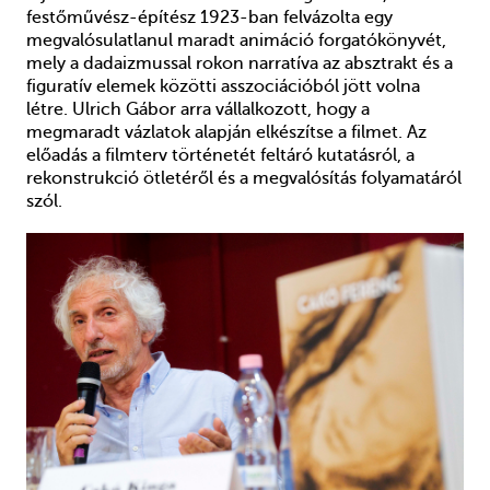
festőművész-építész 1923-ban felvázolta egy
megvalósulatlanul maradt animáció forgatókönyvét,
mely a dadaizmussal rokon narratíva az absztrakt és a
figuratív elemek közötti asszociációból jött volna
létre. Ulrich Gábor arra vállalkozott, hogy a
megmaradt vázlatok alapján elkészítse a filmet. Az
előadás a filmterv történetét feltáró kutatásról, a
rekonstrukció ötletéről és a megvalósítás folyamatáról
szól.