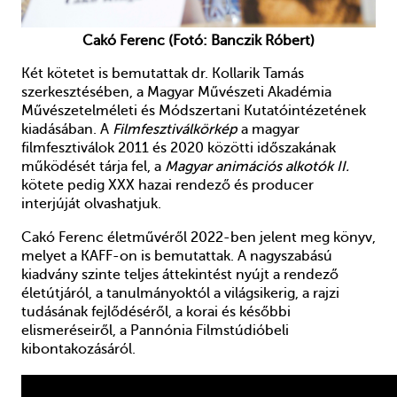
Cakó Ferenc (Fotó: Banczik Róbert)
Két kötetet is bemutattak dr. Kollarik Tamás
szerkesztésében, a Magyar Művészeti Akadémia
Művészetelméleti és Módszertani Kutatóintézetének
kiadásában. A
Filmfesztiválkörkép
a magyar
filmfesztiválok 2011 és 2020 közötti időszakának
működését tárja fel, a
Magyar animációs alkotók II.
kötete pedig XXX hazai rendező és producer
interjúját olvashatjuk.
Cakó Ferenc életművéről 2022-ben jelent meg könyv,
melyet a KAFF-on is bemutattak. A nagyszabású
kiadvány szinte teljes áttekintést nyújt a rendező
életútjáról, a tanulmányoktól a világsikerig, a rajzi
tudásának fejlődéséről, a korai és későbbi
elismeréseiről, a Pannónia Filmstúdióbeli
kibontakozásáról.