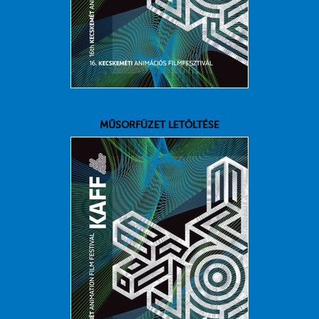
MŰSORFÜZET LETÖLTÉSE