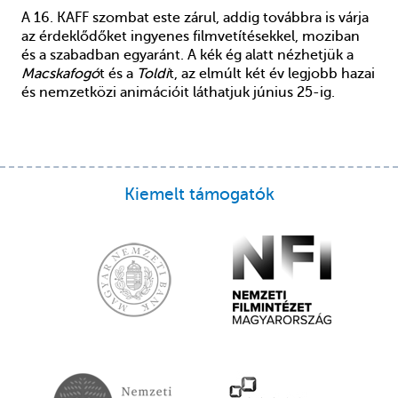
A 16. KAFF szombat este zárul, addig továbbra is várja
az érdeklődőket ingyenes filmvetítésekkel, moziban
és a szabadban egyaránt. A kék ég alatt nézhetjük a
Macskafogó
t és a
Toldi
t, az elmúlt két év legjobb hazai
és nemzetközi animációit láthatjuk június 25-ig.
Kiemelt támogatók