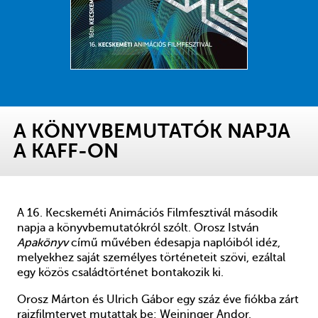
A KÖNYVBEMUTATÓK NAPJA
A KAFF-ON
A 16. Kecskeméti Animációs Filmfesztivál második
napja a könyvbemutatókról szólt. Orosz István
Apakönyv
című művében édesapja naplóiból idéz,
melyekhez saját személyes történeteit szövi, ezáltal
egy közös családtörténet bontakozik ki.
Orosz Márton és Ulrich Gábor egy száz éve fiókba zárt
rajzfilmtervet mutattak be: Weininger Andor,