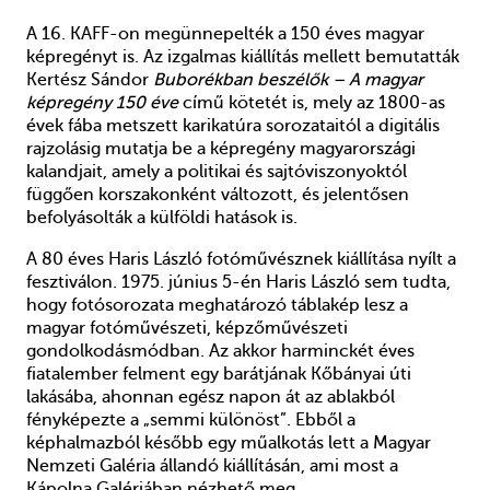
A 16. KAFF-on megünnepelték a 150 éves magyar
képregényt is. Az izgalmas kiállítás mellett bemutatták
Kertész Sándor
Buborékban beszélők – A magyar
képregény 150 éve
című kötetét is, mely az 1800-as
évek fába metszett karikatúra sorozataitól a digitális
rajzolásig mutatja be a képregény magyarországi
kalandjait, amely a politikai és sajtóviszonyoktól
függően korszakonként változott, és jelentősen
befolyásolták a külföldi hatások is.
A 80 éves Haris László fotóművésznek kiállítása nyílt a
fesztiválon. 1975. június 5-én Haris László sem tudta,
hogy fotósorozata meghatározó táblakép lesz a
magyar fotóművészeti, képzőművészeti
gondolkodásmódban. Az akkor harminckét éves
fiatalember felment egy barátjának Kőbányai úti
lakásába, ahonnan egész napon át az ablakból
fényképezte a „semmi különöst”. Ebből a
képhalmazból később egy műalkotás lett a Magyar
Nemzeti Galéria állandó kiállításán, ami most a
Kápolna Galériában nézhető meg.