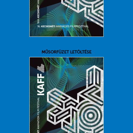
MŰSORFÜZET LETÖLTÉSE