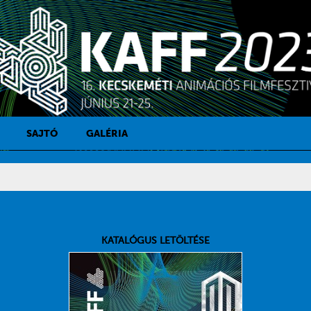
SAJTÓ
GALÉRIA
SAJTÓKAPCSOLAT
SAJTÓFIGYELŐ
KATALÓGUS LETÖLTÉSE