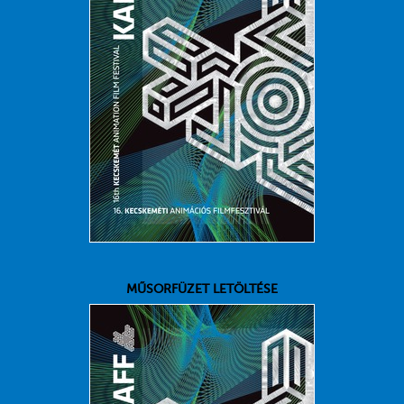
MŰSORFÜZET LETÖLTÉSE