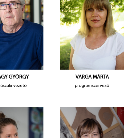
AGY GYÖRGY
VARGA MÁRTA
űszaki vezető
programszervező