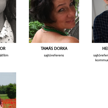
BOR
TAMÁS DORKA
HE
álfilm
sajtóreferens
sajtórefe
kommuni