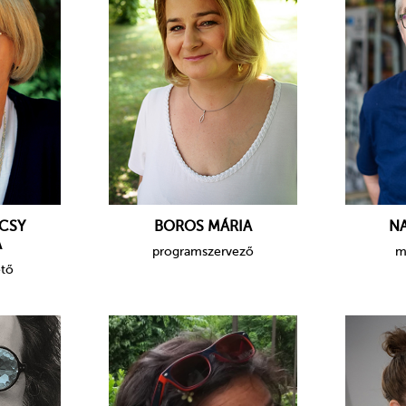
ÉCSY
BOROS MÁRIA
N
A
programszervező
m
ető