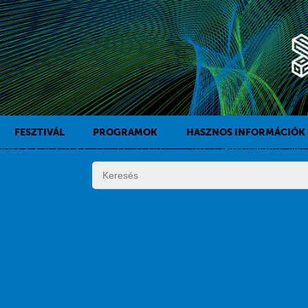
FESZTIVÁL
PROGRAMOK
HASZNOS INFORMÁCIÓK
A KAFF TÖRTÉNETE
FILMPROGRAMOK
DÍJAK
KÍSÉRŐPROGRAMOK
SZABÁLYZAT
PROGRAMOK NAPI BONTÁSBAN
ZSŰRI
KISTÉRSÉGI PROGRAMOK
FESZTIVÁL STÁB