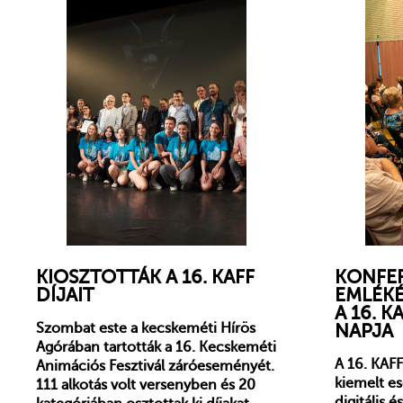
KIOSZTOTTÁK A 16. KAFF
KONFER
DÍJAIT
EMLÉKÉ
A 16. 
NAPJA
Szombat este a kecskeméti Hírös
Agórában tartották a 16. Kecskeméti
A 16. KAF
Animációs Fesztivál záróeseményét.
kiemelt e
111 alkotás volt versenyben és 20
digitális 