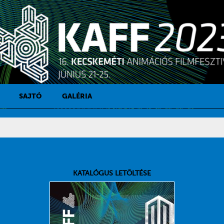
SAJTÓ
GALÉRIA
SAJTÓKAPCSOLAT
SAJTÓFIGYELŐ
KATALÓGUS LETÖLTÉSE