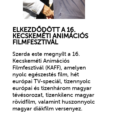
ELKEZDŐDÖTT A 16.
KECSKEMÉTI ANIMÁCIÓS
FILMFESZTIVÁL
Szerda este megnyílt a 16.
Kecskeméti Animációs
Filmfesztivál (KAFF), amelyen
nyolc egészestés film, hét
európai TV-speciál, tizennyolc
európai és tizenhárom magyar
tévésorozat, tizenkilenc magyar
rövidfilm, valamint huszonnyolc
magyar diákfilm versenyez.