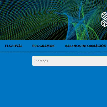
FESZTIVÁL
PROGRAMOK
HASZNOS INFORMÁCIÓK
A KAFF TÖRTÉNETE
FILMPROGRAMOK
DÍJAK
KÍSÉRŐPROGRAMOK
SZABÁLYZAT
PROGRAMOK NAPI BONTÁSBAN
ZSŰRI
KISTÉRSÉGI PROGRAMOK
FESZTIVÁL STÁB