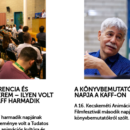
ENCIA ÉS
A KÖNYVBEMUTAT
REM – ILYEN VOLT
NAPJA A KAFF-ON
KAFF HARMADIK
A 16. Kecskeméti Animáci
Filmfesztivál második napj
F harmadik napjának
könyvbemutatókról szólt.
seménye volt a Tudatos
és animációs kultúra és