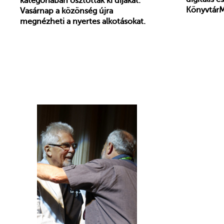
kategóriában osztottak ki díjakat.
Könyvtár
Vasárnap a közönség újra
megnézheti a nyertes alkotásokat.