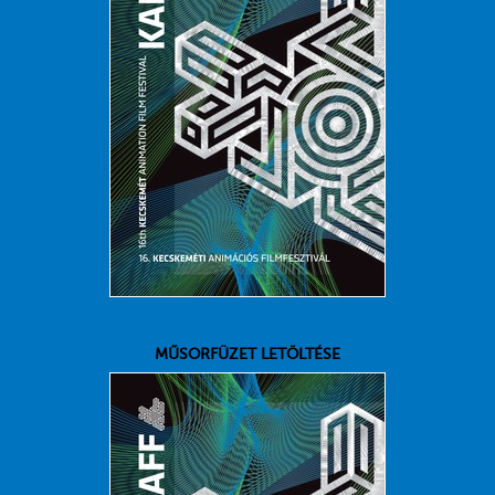
MŰSORFÜZET LETÖLTÉSE