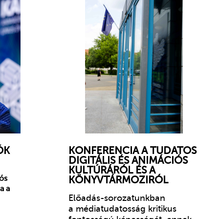
ÓK
KONFERENCIA A TUDATOS
DIGITÁLIS ÉS ANIMÁCIÓS
KULTÚRÁRÓL ÉS A
KÖNYVTÁRMOZIRÓL
ós
a a
Előadás-sorozatunkban
a médiatudatosság kritikus