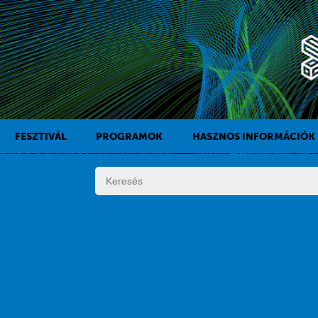
FESZTIVÁL
PROGRAMOK
HASZNOS INFORMÁCIÓK
A KAFF TÖRTÉNETE
FILMPROGRAMOK
DÍJAK
KÍSÉRŐPROGRAMOK
SZABÁLYZAT
PROGRAMOK NAPI BONTÁSBAN
ZSŰRI
KISTÉRSÉGI PROGRAMOK
FESZTIVÁL STÁB