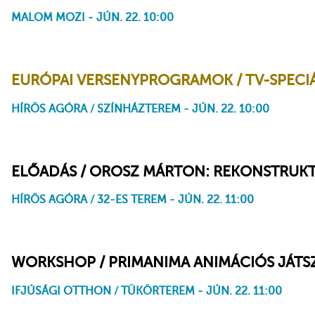
MALOM MOZI - JÚN. 22. 10:00
Szerelem házassággal fűszerezve
EURÓPAI VERSENYPROGRAMOK / TV-SPECIÁ
HÍRÖS AGÓRA / SZÍNHÁZTEREM - JÚN. 22. 10:00
Télapó hadművelet
Luisa és a Tollaskígyó legendája
Rúnák: A Baligan barlang
ELŐADÁS / OROSZ MÁRTON: REKONSTRUKT. 
HÍRÖS AGÓRA / 32-ES TEREM - JÚN. 22. 11:00
WORKSHOP / PRIMANIMA ANIMÁCIÓS JÁT
IFJÚSÁGI OTTHON / TÜKÖRTEREM - JÚN. 22. 11:00