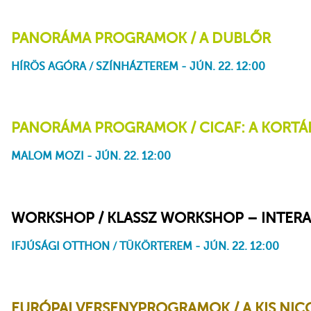
PANORÁMA PROGRAMOK / A DUBLŐR
HÍRÖS AGÓRA / SZÍNHÁZTEREM - JÚN. 22. 12:00
A dublőr
PANORÁMA PROGRAMOK / CICAF: A KORTÁR
MALOM MOZI - JÚN. 22. 12:00
A létezése
Reggeli napfény
Kicsinyes dolgok
A kis Huhu
Az idő hamvai
A vendég
Hal a buszon
Bélyeg
WORKSHOP / KLASSZ WORKSHOP – INTERA
IFJÚSÁGI OTTHON / TÜKÖRTEREM - JÚN. 22. 12:00
EURÓPAI VERSENYPROGRAMOK / A KIS NICO