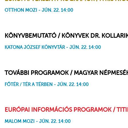
OTTHON MOZI - JÚN. 22. 14:00
A kis Nicolas – Eljött a boldogság ideje!
KÖNYVBEMUTATÓ / KÖNYVEK DR. KOLLARI
KATONA JÓZSEF KÖNYVTÁR - JÚN. 22. 14:00
TOVÁBBI PROGRAMOK / MAGYAR NÉPMESÉ
FŐTÉR / TÉR A TÉRBEN - JÚN. 22. 14:00
EURÓPAI INFORMÁCIÓS PROGRAMOK / TIT
MALOM MOZI - JÚN. 22. 14:00