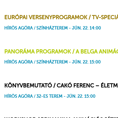
Titina
EURÓPAI VERSENYPROGRAMOK / TV-SPECIÁ
HÍRÖS AGÓRA / SZÍNHÁZTEREM - JÚN. 22. 14:00
A Kolbászkirály
Pánikfalva: Vakáció
PANORÁMA PROGRAMOK / A BELGA ANIMÁCI
HÍRÖS AGÓRA / SZÍNHÁZTEREM - JÚN. 22. 15:00
Dutchgaria
Wilfried és Maria
Natasha
#21XOXO
Memee
Oda és vissza
Miért
KÖNYVBEMUTATÓ / CAKÓ FERENC – ÉLETM
HÍRÖS AGÓRA / 32-ES TEREM - JÚN. 22. 15:00