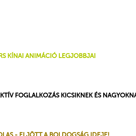
S KÍNAI ANIMÁCIÓ LEGJOBBJAI
KTÍV FOGLALKOZÁS KICSIKNEK ÉS NAGYOKN
LAS - ELJÖTT A BOLDOGSÁG IDEJE!