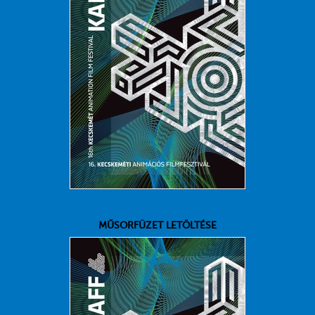
MŰSORFÜZET LETÖLTÉSE