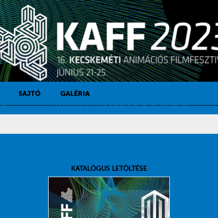
SAJTÓ
GALÉRIA
SAJTÓKAPCSOLAT
SAJTÓFIGYELŐ
KATALÓGUS LETÖLTÉSE