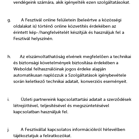
vendégeink számára, akik igényelték ezen szolgáltatásokat.
g. A Fesztivál online felületein (beleértve a közösségi
oldalakat is) történő online közvetítés érdekében az
érintett kép-/hangfelvételét készítjük és használjuk fel a
Fesztivál helyszínén.
h. Az elszámoltathatóság elvének megfelelően a technikai
és biztonsági követelmények biztosítása érdekében a
Weboldal felhasználóinak jogos érdeke alapján
automatikusan naplózzuk a Szolgáltatások igénybevétele
során keletkező technikai adatait, konverziós eseményeit.
i. Üzleti partnereink kapcsolattartási adatait a szerződések
létrejöttével, teljesítésével és megszüntetésével
kapcsolatban használjuk fel.
j. A Fesztivállal kapcsolatos információkról hírlevélben
tájékoztatjuk a feliratkozókat.