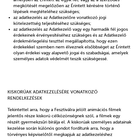
megkötését megelőzően az Érintett kérésére történő
lépések megtételéhez szükséges;
az adatkezelés az Adatkezelőre vonatkozó jogi
kötelezettség teljesítéséhez szükséges;
az adatkezelés az Adatkezelő vagy egy harmadik fél jogos
érdekeinek érvényesítéséhez szükséges és az Adatkezelő
érdekmérlegelési teszttel megállapította, hogy ezen
érdekekkel szemben nem élveznek elsőbbséget az Érintett
olyan érdekei vagy alapvető jogai és szabadságai, amelyek
személyes adatok védelmét teszik szükségessé.
KISKORÚAK ADATKEZELÉSÉRE VONATKOZÓ
RENDELKEZÉSEK
Tekintettel arra, hogy a Fesztiválra jelölt animációs filmek
jelentős része kiskorú célközönségnek szól, a filmek egy
részét gyermekzsűri bírálja el. A kiskorúak személyes adatainak
kezelése során különös gondot fordítunk arra, hogy a
törvényes képviselőtől megkapjuk az adatkezeléshez