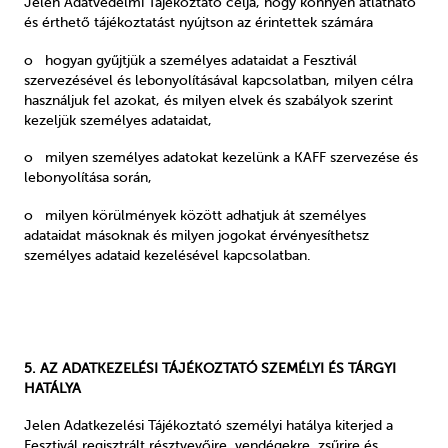
Jelen Adatvédelmi Tájékoztató célja, hogy könnyen átlátható
és érthető tájékoztatást nyújtson az érintettek számára
o hogyan gyűjtjük a személyes adataidat a Fesztivál
szervezésével és lebonyolításával kapcsolatban, milyen célra
használjuk fel azokat, és milyen elvek és szabályok szerint
kezeljük személyes adataidat,
o milyen személyes adatokat kezelünk a KAFF szervezése és
lebonyolítása során,
o milyen körülmények között adhatjuk át személyes
adataidat másoknak és
milyen jogokat érvényesíthetsz
személyes adataid kezelésével kapcsolatban.
5. AZ ADATKEZELÉSI TÁJÉKOZTATÓ SZEMÉLYI ÉS TÁRGYI
HATÁLYA
Jelen Adatkezelési Tájékoztató személyi hatálya kiterjed a
Fesztivál regisztrált résztvevőire, vendégekre, zsűrire és