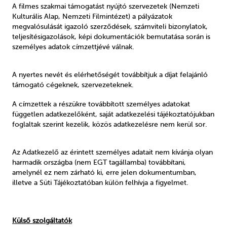
A filmes szakmai támogatást nyújtó szervezetek (Nemzeti
Kulturális Alap, Nemzeti Filmintézet) a pályázatok
megvalósulását igazoló szerződések, számviteli bizonylatok,
teljesítésigazolások, képi dokumentációk bemutatása során is
személyes adatok címzettjévé válnak.
A nyertes nevét és elérhetőségét továbbítjuk a díjat felajánló
támogató cégeknek, szervezeteknek.
A címzettek a részükre továbbított személyes adatokat
független adatkezelőként, saját adatkezelési tájékoztatójukban
foglaltak szerint kezelik, közös adatkezelésre nem kerül sor.
Az Adatkezelő az érintett személyes adatait nem kívánja olyan
harmadik országba (nem EGT tagállamba) továbbítani,
amelynél ez nem zárható ki, erre jelen dokumentumban,
illetve a Süti Tájékoztatóban külön felhívja a figyelmet.
Külső szolgáltatók