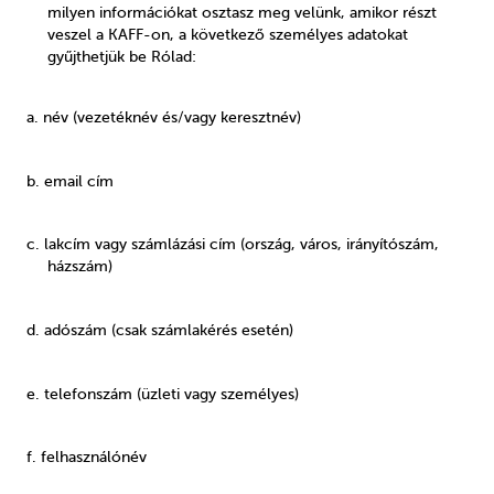
milyen információkat osztasz meg velünk, amikor részt
veszel a KAFF-on, a következő személyes adatokat
gyűjthetjük be Rólad:
a. név (vezetéknév és/vagy keresztnév)
b. email cím
c. lakcím vagy számlázási cím (ország, város, irányítószám,
házszám)
d. adószám (csak számlakérés esetén)
e. telefonszám (üzleti vagy személyes)
f. felhasználónév