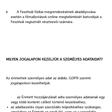
k.
A Fesztivál fizikai megrendezésének akadályozása
esetén a filmalkotások online megtekintését biztosítjuk a
Fesztivál regisztrált résztvevői számára.
MILYEN JOGALAPON KEZELJÜK A SZEMÉLYES ADATAIDAT?
Az érintettek személyes adat az alábbi, GDPR szerinti
jogalapokon kezelhetjük:
az Érintett hozzájárulását adta személyes adatainak egy
vagy több konkrét célból történő kezeléséhez;
az adatkezelés olyan szerződés teljesítéséhez szükséges,
amelyben az Érintett az egyik fél, vagy az a szerződés