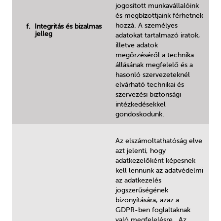
jogosított munkavállalóink
és megbízottjaink férhetnek
hozzá. A személyes
f. Integritás és bizalmas
jelleg
adatokat tartalmazó iratok,
illetve adatok
megőrzéséről a technika
állásának megfelelő és a
hasonló szervezeteknél
elvárható technikai és
szervezési biztonsági
intézkedésekkel
gondoskodunk.
Az elszámoltathatóság elve
azt jelenti, hogy
adatkezelőként képesnek
kell lennünk az adatvédelmi
az adatkezelés
jogszerűségének
bizonyítására, azaz a
GDPR-ben foglaltaknak
való megfelelésre. Az