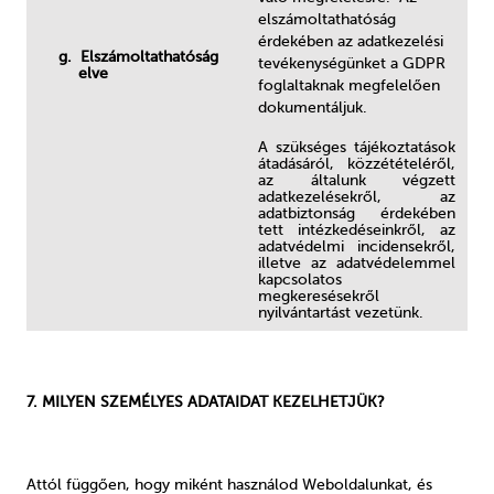
elszámoltathatóság
érdekében az adatkezelési
g. Elszámoltathatóság
tevékenységünket a GDPR
elve
foglaltaknak megfelelően
dokumentáljuk.
A szükséges tájékoztatások
átadásáról, közzétételéről,
az általunk végzett
adatkezelésekről, az
adatbiztonság érdekében
tett intézkedéseinkről, az
adatvédelmi incidensekről,
illetve az adatvédelemmel
kapcsolatos
megkeresésekről
nyilvántartást vezetünk.
7. MILYEN SZEMÉLYES ADATAIDAT KEZELHETJÜK?
Attól függően, hogy miként használod Weboldalunkat, és