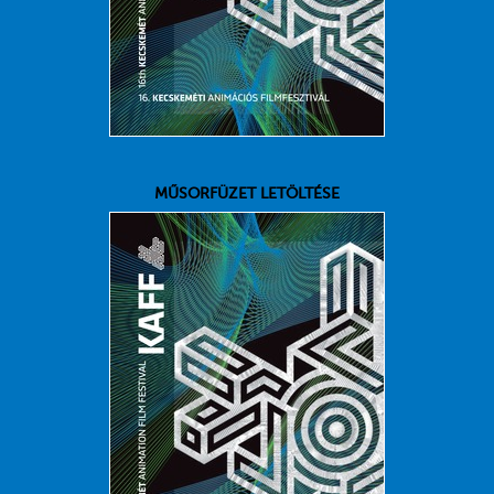
MŰSORFÜZET LETÖLTÉSE