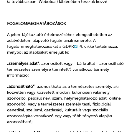
(a továbbiakban: Weboldal) láblécében tesszük közzé.
FOGALOMMEGHATÁROZÁSOK
A jelen Tájékoztató értelmezéséhez elengedhetetlen az
adatvédelem alapvető fogalmainak ismerete. A
fogalommeghatározásokat a GDPR
[1]
4. cikke tartalmazza,
melyből az alábbiakat emeljük ki:
„személyes adat”
: azonosított vagy - bárki által - azonosítható
természetes személyre („érintett”) vonatkozó bármely
információ;
„azonosítható”
: azonosítható az a természetes személy, aki
közvetlen vagy közvetett módon, különösen valamely
azonosító, például név, szám, helymeghatározó adat, online
azonosító, vagy a természetes személy testi, fiziológiai,
genetikai, szellemi, gazdasági, kulturális vagy szociális
azonosságára vonatkozó egy vagy több tényező alapján
azonosítható;