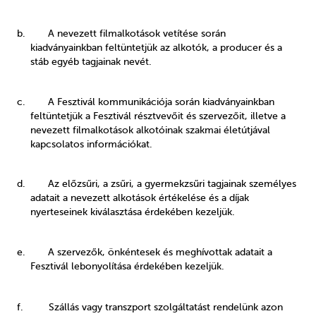
b. A nevezett filmalkotások vetítése során
kiadványainkban feltüntetjük az alkotók, a producer és a
stáb egyéb tagjainak nevét.
c. A Fesztivál kommunikációja során kiadványainkban
feltüntetjük a Fesztivál résztvevőit és szervezőit, illetve a
nevezett filmalkotások alkotóinak szakmai életútjával
kapcsolatos információkat.
d.
Az előzsűri, a zsűri, a gyermekzsűri tagjainak személyes
adatait a nevezett alkotások értékelése és a díjak
nyerteseinek kiválasztása érdekében kezeljük.
e. A szervezők, önkéntesek és meghívottak adatait a
Fesztivál lebonyolítása érdekében kezeljük.
f. Szállás vagy transzport szolgáltatást rendelünk azon