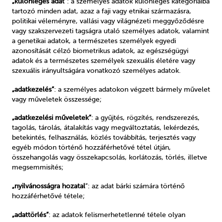
„különleges adat”
: a személyes adatok különleges kategóriáiba
tartozó minden adat, azaz a faji vagy etnikai származásra,
politikai véleményre, vallási vagy világnézeti meggyőződésre
vagy szakszervezeti tagságra utaló személyes adatok, valamint
a genetikai adatok, a természetes személyek egyedi
azonosítását célzó biometrikus adatok, az egészségügyi
adatok és a természetes személyek szexuális életére vagy
szexuális irányultságára vonatkozó személyes adatok.
„adatkezelés”
: a személyes adatokon végzett bármely művelet
vagy műveletek összessége;
„adatkezelési műveletek”
: a gyűjtés, rögzítés, rendszerezés,
tagolás, tárolás, átalakítás vagy megváltoztatás, lekérdezés,
betekintés, felhasználás, közlés továbbítás, terjesztés vagy
egyéb módon történő hozzáférhetővé tétel útján,
összehangolás vagy összekapcsolás, korlátozás, törlés, illetve
megsemmisítés;
„nyilvánosságra hozatal
”: az adat bárki számára történő
hozzáférhetővé tétele;
„adattörlés”
: az adatok felismerhetetlenné tétele olyan