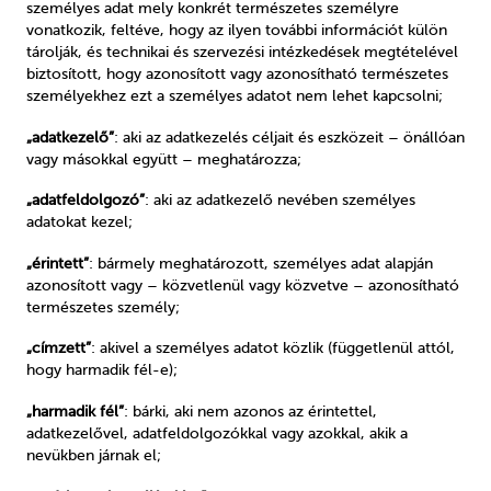
személyes adat mely konkrét természetes személyre
vonatkozik, feltéve, hogy az ilyen további információt külön
tárolják, és technikai és szervezési intézkedések megtételével
biztosított, hogy azonosított vagy azonosítható természetes
személyekhez ezt a személyes adatot nem lehet kapcsolni;
„adatkezelő”
: aki az adatkezelés céljait és eszközeit – önállóan
vagy másokkal együtt – meghatározza;
„adatfeldolgozó”
: aki az adatkezelő nevében személyes
adatokat kezel;
„érintett”
: bármely meghatározott, személyes adat alapján
azonosított vagy – közvetlenül vagy közvetve – azonosítható
természetes személy;
„címzett”
: akivel a személyes adatot közlik (függetlenül attól,
hogy harmadik fél-e);
„harmadik fél”
: bárki, aki nem azonos az érintettel,
adatkezelővel, adatfeldolgozókkal vagy azokkal, akik a
nevükben járnak el;