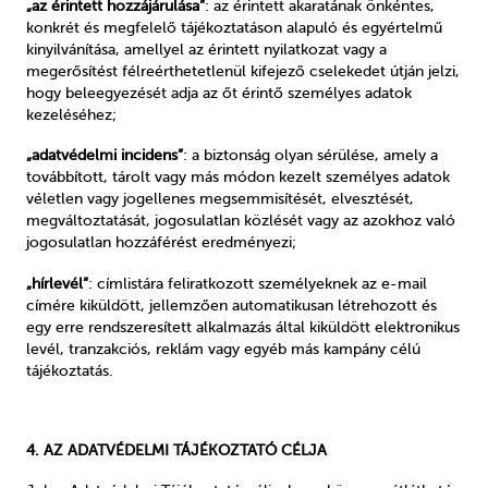
„az érintett hozzájárulása”
: az érintett akaratának önkéntes,
konkrét és megfelelő tájékoztatáson alapuló és egyértelmű
kinyilvánítása, amellyel az érintett nyilatkozat vagy a
megerősítést félreérthetetlenül kifejező cselekedet útján jelzi,
hogy beleegyezését adja az őt érintő személyes adatok
kezeléséhez;
„adatvédelmi incidens”
: a biztonság olyan sérülése, amely a
továbbított, tárolt vagy más módon kezelt személyes adatok
véletlen vagy jogellenes megsemmisítését, elvesztését,
megváltoztatását, jogosulatlan közlését vagy az azokhoz való
jogosulatlan hozzáférést eredményezi;
„hírlevél”
: címlistára feliratkozott személyeknek az e-mail
címére kiküldött, jellemzően automatikusan létrehozott és
egy erre rendszeresített alkalmazás által kiküldött elektronikus
levél, tranzakciós, reklám vagy egyéb más kampány célú
tájékoztatás.
4. AZ ADATVÉDELMI TÁJÉKOZTATÓ CÉLJA