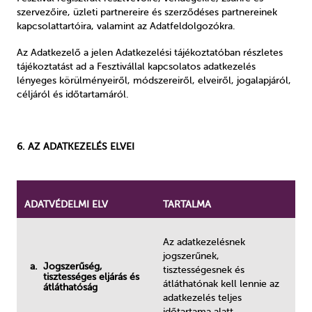
szervezőire, üzleti partnereire és szerződéses partnereinek
kapcsolattartóira, valamint az Adatfeldolgozókra.
Az Adatkezelő a jelen Adatkezelési tájékoztatóban részletes
tájékoztatást ad a Fesztivállal kapcsolatos adatkezelés
lényeges körülményeiről, módszereiről, elveiről, jogalapjáról,
céljáról és időtartamáról.
6. AZ ADATKEZELÉS ELVEI
ADATVÉDELMI ELV
TARTALMA
Az adatkezelésnek
jogszerűnek,
a. Jogszerűség,
tisztességesnek és
tisztességes eljárás és
átláthatónak kell lennie az
átláthatóság
adatkezelés teljes
időtartama alatt.