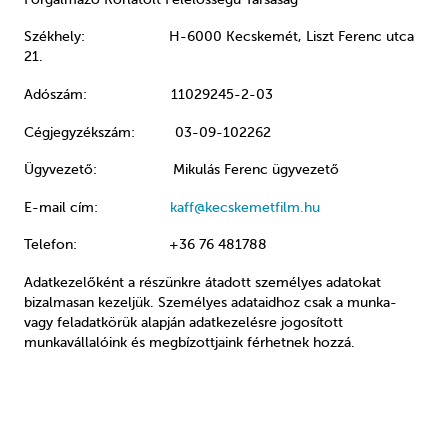
Székhely:
H-6000 Kecskemét, Liszt Ferenc utca
21.
Adószám:
11029245-2-03
Cégjegyzékszám:
03-09-102262
Ügyvezető: Mikulás Ferenc ügyvezető
E-mail cím:
kaff@kecskemetfilm.hu
Telefon: +36
76 481788
Adatkezelőként a részünkre átadott személyes adatokat
bizalmasan kezeljük. Személyes adataidhoz csak a munka-
vagy feladatkörük alapján adatkezelésre jogosított
munkavállalóink és megbízottjaink férhetnek hozzá.