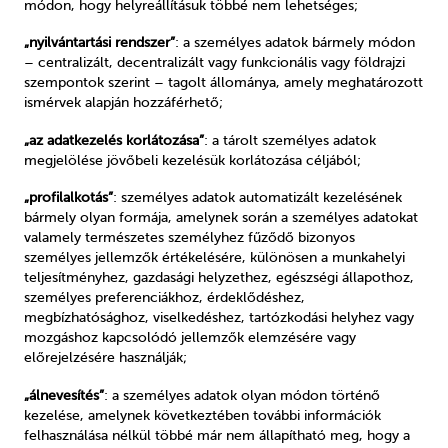
módon, hogy helyreállításuk többé nem lehetséges;
„nyilvántartási rendszer”
: a személyes adatok bármely módon
– centralizált, decentralizált vagy funkcionális vagy földrajzi
szempontok szerint – tagolt állománya, amely meghatározott
ismérvek alapján hozzáférhető;
„az adatkezelés korlátozása”
: a tárolt személyes adatok
megjelölése jövőbeli kezelésük korlátozása céljából;
„profilalkotás”
: személyes adatok automatizált kezelésének
bármely olyan formája, amelynek során a személyes adatokat
valamely természetes személyhez fűződő bizonyos
személyes jellemzők értékelésére, különösen a munkahelyi
teljesítményhez, gazdasági helyzethez, egészségi állapothoz,
személyes preferenciákhoz, érdeklődéshez,
megbízhatósághoz, viselkedéshez, tartózkodási helyhez vagy
mozgáshoz kapcsolódó jellemzők elemzésére vagy
előrejelzésére használják;
„álnevesítés”
: a személyes adatok olyan módon történő
kezelése, amelynek következtében további információk
felhasználása nélkül többé már nem állapítható meg, hogy a