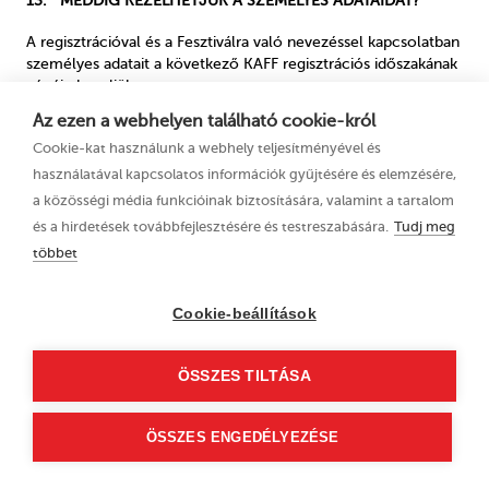
13. MEDDIG KEZELHETJÜK A SZEMÉLYES ADATAIDAT?
A regisztrációval és a Fesztiválra való nevezéssel kapcsolatban
személyes adatait a következő KAFF regisztrációs időszakának
végéig kezeljük.
Az ezen a webhelyen található cookie-król
A szerzők és más munkatársak KAFF katalógusában közzétett
Cookie-kat használunk a webhely teljesítményével és
személyes adataidat a kulturális örökség részeként korlátlan
ideig kezeljük.
használatával kapcsolatos információk gyűjtésére és elemzésére,
a közösségi média funkcióinak biztosítására, valamint a tartalom
Az animációs film szerzőjének és egyéb munkatársainak neve
és a hirdetések továbbfejlesztésére és testreszabására.
Tudj meg
a jelölt alkotás felhasználási időtartamának megfelelően kerül
többet
kezelésre.
Ha közöttünk szerződés jön létre, a szerződéses
Cookie-beállítások
kötelezettség teljesítésének jogcímén közöttünk kötött
szerződés alapján kezelt személyes adataidat a szerződés
megszűnését követően, a Ptk. szerinti 5 év elteltéig kezeljük.
ÖSSZES TILTÁSA
Szerződéses jogviszony esetén a számlázási adataidat törvényi
felhatalmazás alapján legfeljebb 8 évig kezeljük, ezt követően
ÖSSZES ENGEDÉLYEZÉSE
ezen adatok törlésre kerülnek.
A Facebook-oldalunkon vagy YouTube-csatornánkon