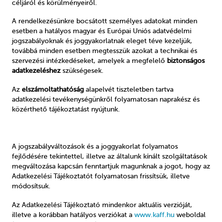
céljáról és körülményeiről.
A rendelkezésünkre bocsátott személyes adatokat minden
esetben a hatályos magyar és Európai Uniós adatvédelmi
jogszabályoknak és joggyakorlatnak eleget téve kezeljük,
továbbá minden esetben megtesszük azokat a technikai és
szervezési intézkedéseket, amelyek a megfelelő
biztonságos
adatkezeléshez
szükségesek.
Az
elszámoltathatóság
alapelvét tiszteletben tartva
adatkezelési tevékenységünkről folyamatosan naprakész és
közérthető tájékoztatást nyújtunk.
A jogszabályváltozások és a joggyakorlat folyamatos
fejlődésére tekintettel, illetve az általunk kínált szolgáltatások
megváltozása kapcsán fenntartjuk magunknak a jogot, hogy az
Adatkezelési Tájékoztatót folyamatosan frissítsük, illetve
módosítsuk.
Az Adatkezelési Tájékoztató mindenkor aktuális verzióját,
illetve a korábban hatályos verziókat a
www.kaff.hu
weboldal