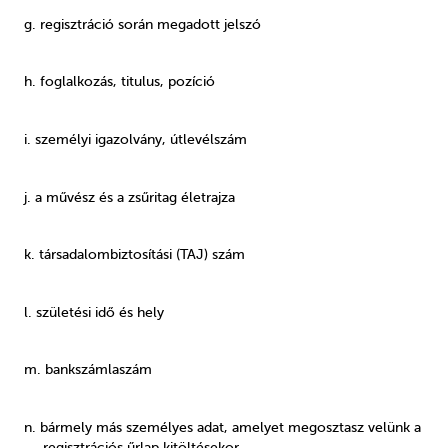
g. regisztráció során megadott jelszó
h. foglalkozás, titulus, pozíció
i. személyi igazolvány, útlevélszám
j. a művész és a zsűritag életrajza
k. társadalombiztosítási (TAJ) szám
l. születési idő és hely
m. bankszámlaszám
n. bármely más személyes adat, amelyet megosztasz velünk a
regisztrációs űrlap kitöltésekor