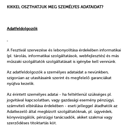
KIKKEL OSZTHATJUK MEG SZEMÉLYES ADATAIDAT?
Adatfeldolgozók
A Fesztivál szervezése és lebonyolítása érdekében informatikai
(pl. tárolás, informatikai szolgáltatások, webfejlesztés) és más
műszaki szolgáltatók szolgáltatásait is igénybe kell vennünk.
Az adatfeldolgozók a személyes adataidat a nevünkben,
szigorúan az utasításaink szerint és megfelelő garanciákat
nyújtva kezelik.
Az érintett személyes adatai - ha feltétlenül szükséges pl.
jogvitával kapcsolatban, vagy gazdasági esemény pénzügyi,
számviteli elbírálása érdekében - eseti jelleggel átadhatók az
Adatkezelő által megbízott szolgáltatóknak, pl. ügyvédek,
könyvvizsgálók, pénzügyi tanácsadók, akiket szakmai vagy
szerződéses titoktartás köt.