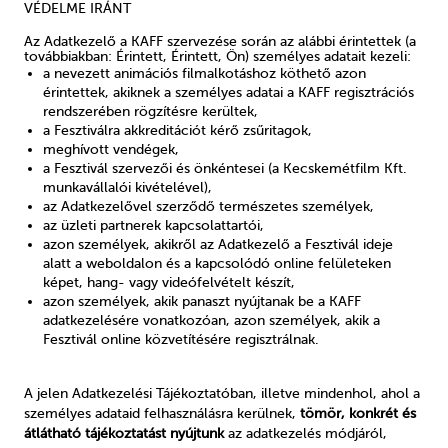
VÉDELME IRÁNT
Az Adatkezelő a KAFF szervezése során az alábbi érintettek (a
továbbiakban: Érintett, Érintett, Ön) személyes adatait kezeli:
a nevezett animációs filmalkotáshoz köthető azon
érintettek, akiknek a személyes adatai a KAFF regisztrációs
rendszerében rögzítésre kerültek,
a Fesztiválra akkreditációt kérő zsűritagok,
meghívott vendégek,
a Fesztivál szervezői és önkéntesei (a Kecskemétfilm Kft.
munkavállalói kivételével),
az Adatkezelővel szerződő természetes személyek,
az üzleti partnerek kapcsolattartói,
azon személyek, akikről az Adatkezelő a Fesztivál ideje
alatt a weboldalon és a kapcsolódó online felületeken
képet, hang- vagy videófelvételt készít,
azon személyek, akik panaszt nyújtanak be a KAFF
adatkezelésére vonatkozóan,
azon személyek, akik a
Fesztivál online közvetítésére regisztrálnak.
A jelen Adatkezelési Tájékoztatóban, illetve mindenhol, ahol a
személyes adataid felhasználásra kerülnek,
tömör, konkrét és
átlátható tájékoztatást nyújtunk
az adatkezelés módjáról,