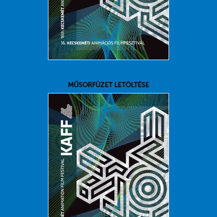
MŰSORFÜZET LETÖLTÉSE