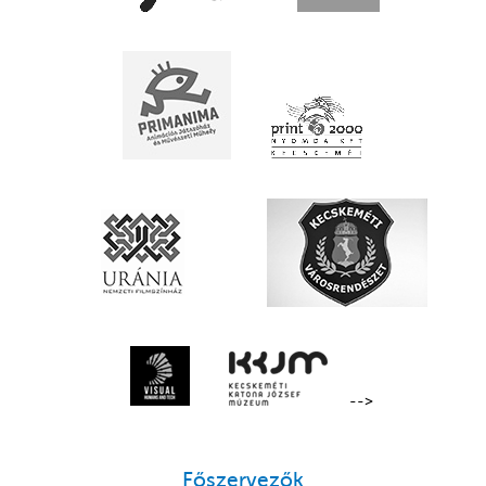
-->
Főszervezők