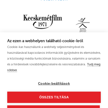
Az ezen a webhelyen található cookie-król
Cookie-kat használunk a webhely teljesítményével és
használatával kapcsolatos információk gyűjtésére és elemzésére,
a közösségi média funkcióinak biztosítására, valamint a tartalom
és a hirdetések továbbfejlesztésére és testreszabására.
Tudj meg
többet
16. Kecskeméti
Adatkezelési tájékoztató
Animációs
Cookie-beállítások
Filmfesztivál
2023. június 21–25.
ÖSSZES TILTÁSA
6000 Kecskemét, Liszt
Ferenc u. 21.