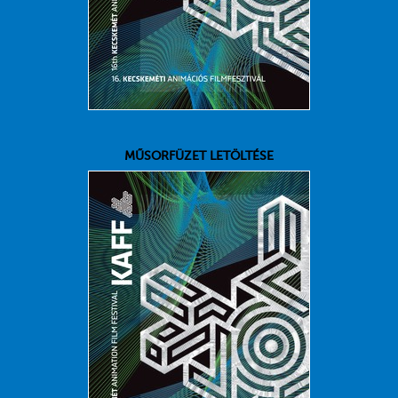
MŰSORFÜZET LETÖLTÉSE