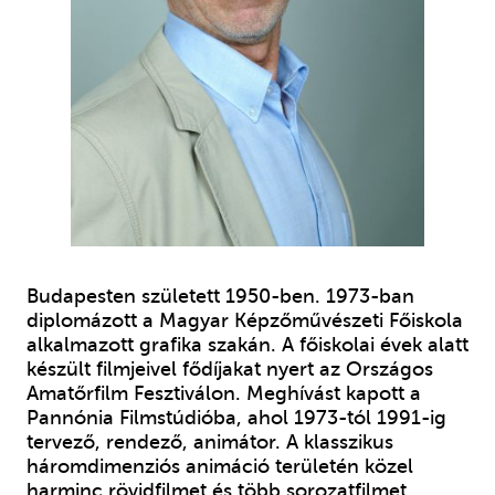
Budapesten született 1950-ben. 1973-ban
diplomázott a Magyar Képzőművészeti Főiskola
alkalmazott grafika szakán. A főiskolai évek alatt
készült filmjeivel fődíjakat nyert az Országos
Amatőrfilm Fesztiválon. Meghívást kapott a
Pannónia Filmstúdióba, ahol 1973-tól 1991-ig
tervező, rendező, animátor. A klasszikus
háromdimenziós animáció területén közel
harminc rövidfilmet és több sorozatfilmet