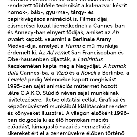
rendezett többféle technikát alkalmazva: készít
homok-, báb-, gyurma-, tárgy- és
papírkivágásos animációt is. Filmes díjai,
elismerései közül kiemelkednek a Cannes-ban
és Annecy-ban elnyert fődíjak, amiket az
Ab
ovo
ért kapott, valamint a Berlinale Arany
Medve-díja, amelyet a
Hamu
című munkája
érdemelt ki. Az
Ad rem
et San Franciscoban és
Oberhausenben díjazták, a
Labirintus
Kecskeméten kapta meg a Nagydíjat.
A homok
dala
Cannes-ba, a
Vízió
és a
Kövek
a Berlinbe, a
Levelek
pedig Velencébe kapott meghívást.
1995-ben saját animációs műtermet hozott
létre C.A.K.Ó. Stúdió néven saját munkáinak
kivitelezésére, illetve oktatási céllal. Grafikai és
képzőművészeti munkáiból kiállításokat rendez
és könyveket illusztrál. A világon elsőként 1996-
ban dolgozta ki az élő homokanimációs
előadást, kimagasló hazai és nemzetközi
sikereket ért el a zeneművekre élőben történő