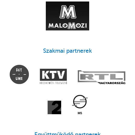
Szakmai partnerek
Együttműködő partnerek