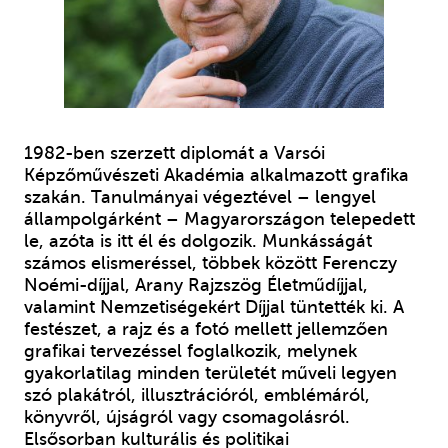
1982-ben szerzett diplomát a Varsói
Képzőművészeti Akadémia alkalmazott grafika
szakán. Tanulmányai végeztével – lengyel
állampolgárként – Magyarországon telepedett
le, azóta is itt él és dolgozik. Munkásságát
számos elismeréssel, többek között Ferenczy
Noémi-díjjal, Arany Rajzszög Életműdíjjal,
valamint Nemzetiségekért Díjjal tüntették ki. A
festészet, a rajz és a fotó mellett jellemzően
grafikai tervezéssel foglalkozik, melynek
gyakorlatilag minden területét műveli legyen
szó plakátról, illusztrációról, emblémáról,
könyvről, újságról vagy csomagolásról.
Elsősorban kulturális és politikai