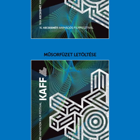
MŰSORFÜZET LETÖLTÉSE