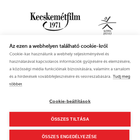
Az ezen a webhelyen található cookie-król
Cookie-kat használunk a webhely teljesítményével és
használatával kapcsolatos információk gyűjtésére és elemzésére,
a közösségi média funkcióinak biztosítására, valamint a tartalom
és a hirdetések továbbfejlesztésére és testreszabására.
Tudj meg
többet
16. Kecskeméti
Adatkezelési tájékoztató
Animációs
Cookie-beállítások
Filmfesztivál
2023. június 21–25.
ÖSSZES TILTÁSA
6000 Kecskemét, Liszt
Ferenc u. 21.
+36 76 481 788
ÖSSZES ENGEDÉLYEZÉSE