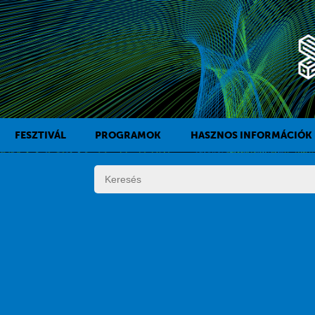
FESZTIVÁL
PROGRAMOK
HASZNOS INFORMÁCIÓK
A KAFF TÖRTÉNETE
FILMPROGRAMOK
DÍJAK
KÍSÉRŐPROGRAMOK
SZABÁLYZAT
PROGRAMOK NAPI BONTÁSBAN
ZSŰRI
KISTÉRSÉGI PROGRAMOK
FESZTIVÁL STÁB