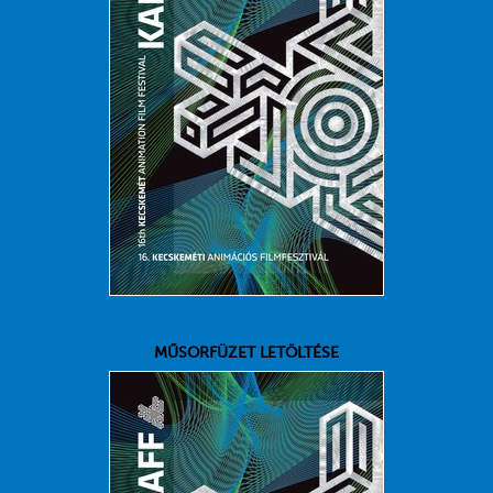
MŰSORFÜZET LETÖLTÉSE