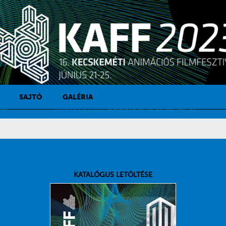
SAJTÓ
GALÉRIA
SAJTÓKAPCSOLAT
SAJTÓFIGYELŐ
KATALÓGUS LETÖLTÉSE