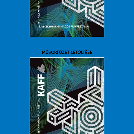
MŰSORFÜZET LETÖLTÉSE