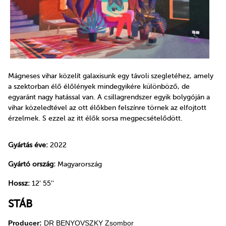
Mágneses vihar közelít galaxisunk egy távoli szegletéhez, amely
a szektorban élő élőlények mindegyikére különböző, de
egyaránt nagy hatással van. A csillagrendszer egyik bolygóján a
vihar közeledtével az ott élőkben felszínre törnek az elfojtott
érzelmek. S ezzel az itt élők sorsa megpecsételődött.
Gyártás éve:
2022
Gyártó ország:
Magyarország
Hossz:
12' 55''
STÁB
Producer:
DR BENYOVSZKY Zsombor