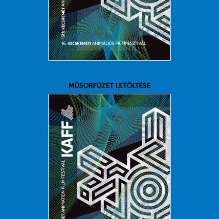
MŰSORFÜZET LETÖLTÉSE