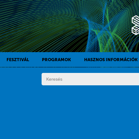
FESZTIVÁL
PROGRAMOK
HASZNOS INFORMÁCIÓK
A KAFF TÖRTÉNETE
FILMPROGRAMOK
DÍJAK
KÍSÉRŐPROGRAMOK
SZABÁLYZAT
PROGRAMOK NAPI BONTÁSBAN
ZSŰRI
KISTÉRSÉGI PROGRAMOK
FESZTIVÁL STÁB