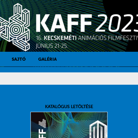
SAJTÓ
GALÉRIA
SAJTÓKAPCSOLAT
SAJTÓFIGYELŐ
KATALÓGUS LETÖLTÉSE