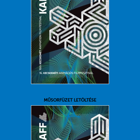
MŰSORFÜZET LETÖLTÉSE