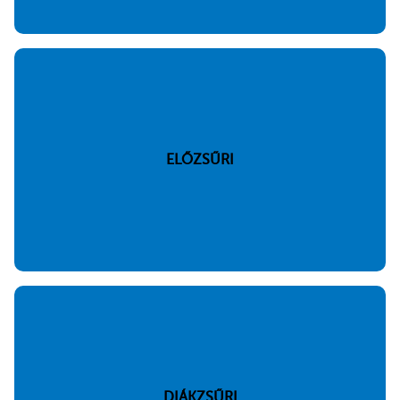
ELŐZSŰRI
DIÁKZSŰRI