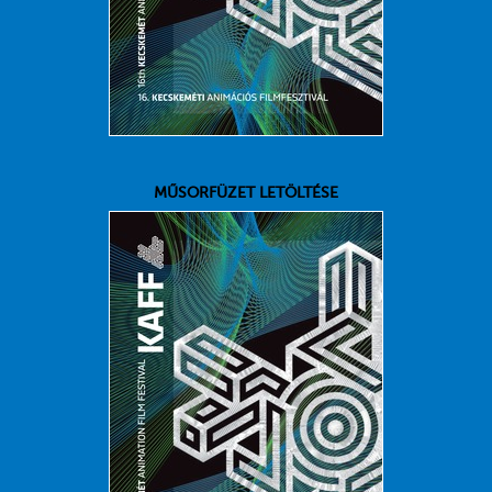
MŰSORFÜZET LETÖLTÉSE