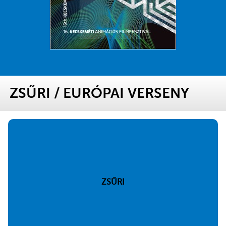
ZSŰRI
/
EURÓPAI VERSENY
ZSŰRI