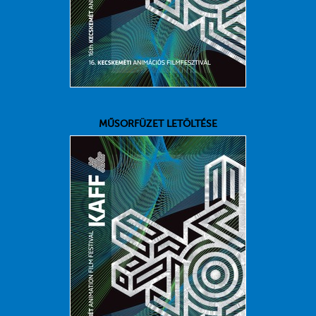
MŰSORFÜZET LETÖLTÉSE