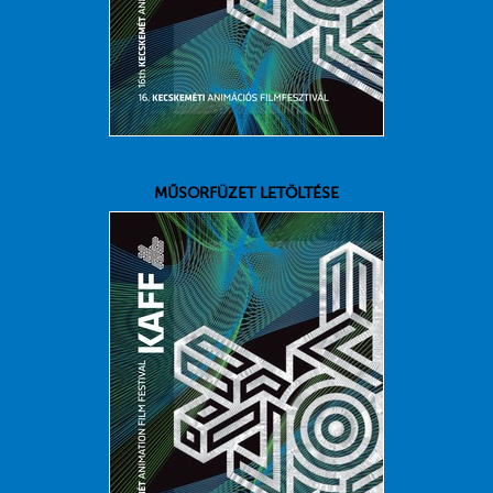
MŰSORFÜZET LETÖLTÉSE