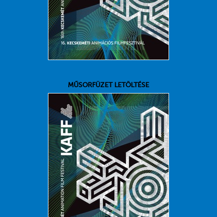
MŰSORFÜZET LETÖLTÉSE