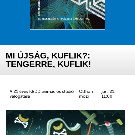
MI ÚJSÁG, KUFLIK?:
TENGERRE, KUFLIK!
A 21 éves KEDD animációs stúdió
Otthon
jún. 21.
válogatása
mozi
11:00