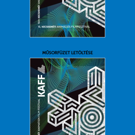
MŰSORFÜZET LETÖLTÉSE