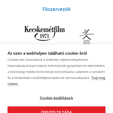
Főszervezők
Az ezen a webhelyen található cookie-król
Cookie-kat használunk a webhely teljesítményével és
használatával kapcsolatos információk gyűjtésére és elemzésére,
a közösségi média funkcióinak biztosítására, valamint a tartalom
és a hirdetések továbbfejlesztésére és testreszabására.
Tudj meg
többet
16. Kecskeméti
Adatkezelési tájékoztató
Animációs
Cookie-beállítások
Filmfesztivál
2023. június 21–25.
ÖSSZES TILTÁSA