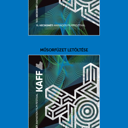
MŰSORFÜZET LETÖLTÉSE