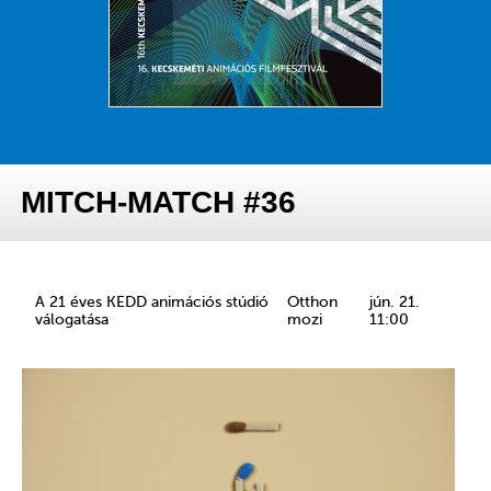
MITCH-MATCH #36
A 21 éves KEDD animációs stúdió
Otthon
jún. 21.
válogatása
mozi
11:00