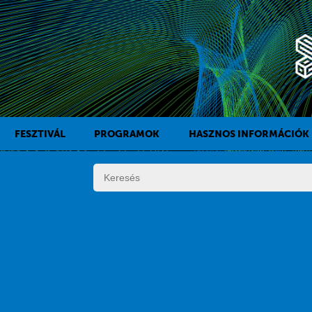
FESZTIVÁL
PROGRAMOK
HASZNOS INFORMÁCIÓK
A KAFF TÖRTÉNETE
FILMPROGRAMOK
DÍJAK
KÍSÉRŐPROGRAMOK
SZABÁLYZAT
PROGRAMOK NAPI BONTÁSBAN
ZSŰRI
KISTÉRSÉGI PROGRAMOK
FESZTIVÁL STÁB