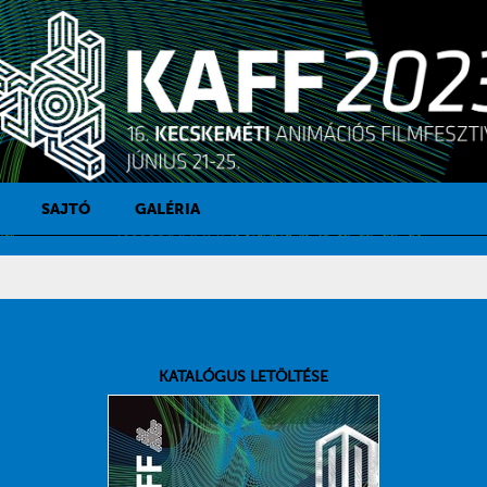
SAJTÓ
GALÉRIA
SAJTÓKAPCSOLAT
SAJTÓFIGYELŐ
KATALÓGUS LETÖLTÉSE