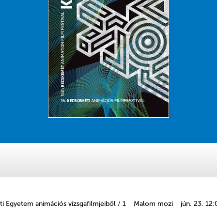
 Egyetem animációs vizsgafilmjeiből / 1
Malom mozi
jún. 23. 12