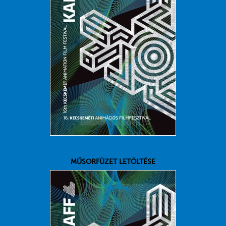
MŰSORFÜZET LETÖLTÉSE