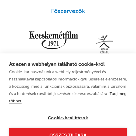
Főszervezők
Az ezen a webhelyen található cookie-król
Cookie-kat használunk a webhely teljesítményével és
használatával kapcsolatos információk gyűjtésére és elemzésére,
a közösségi média funkcióinak biztosítására, valamint a tartalom
és a hirdetések továbbfejlesztésére és testreszabására.
Tudj meg
többet
16. Kecskeméti
Adatkezelési tájékoztató
Animációs
Cookie-beállítások
Filmfesztivál
2023. június 21–25.
ÖSSZES TILTÁSA