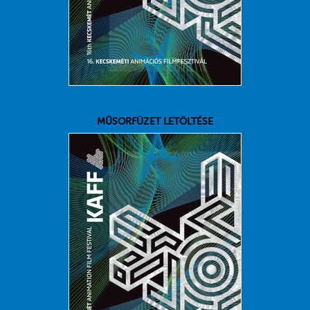
MŰSORFÜZET LETÖLTÉSE