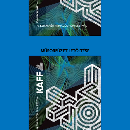
MŰSORFÜZET LETÖLTÉSE