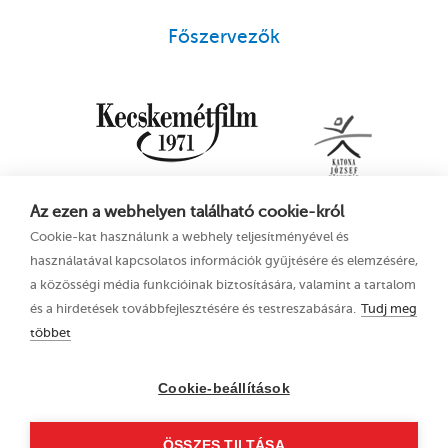
Főszervezők
Az ezen a webhelyen található cookie-król
Cookie-kat használunk a webhely teljesítményével és
használatával kapcsolatos információk gyűjtésére és elemzésére,
a közösségi média funkcióinak biztosítására, valamint a tartalom
és a hirdetések továbbfejlesztésére és testreszabására.
Tudj meg
többet
16. Kecskeméti
Adatkezelési tájékoztató
Animációs
Cookie-beállítások
Filmfesztivál
2023. június 21–25.
ÖSSZES TILTÁSA