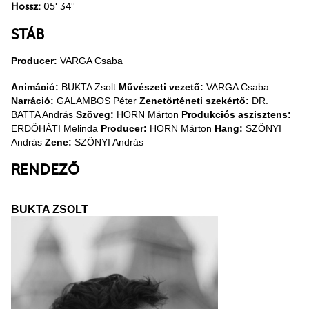
Hossz:
05' 34''
STÁB
Producer:
VARGA Csaba
Animáció:
BUKTA Zsolt
Művészeti vezető:
VARGA Csaba
Narráció:
GALAMBOS Péter
Zenetörténeti szekértő:
DR.
BATTA András
Szöveg:
HORN Márton
Produkciós aszisztens:
ERDŐHÁTI Melinda
Producer:
HORN Márton
Hang:
SZŐNYI
András
Zene:
SZŐNYI András
RENDEZŐ
BUKTA ZSOLT