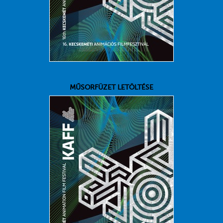
MŰSORFÜZET LETÖLTÉSE