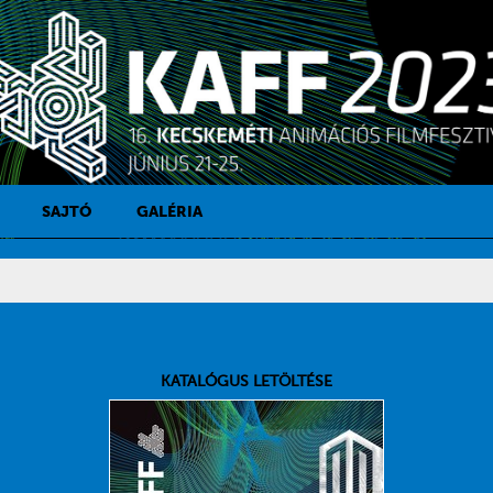
SAJTÓ
GALÉRIA
SAJTÓKAPCSOLAT
SAJTÓFIGYELŐ
KATALÓGUS LETÖLTÉSE