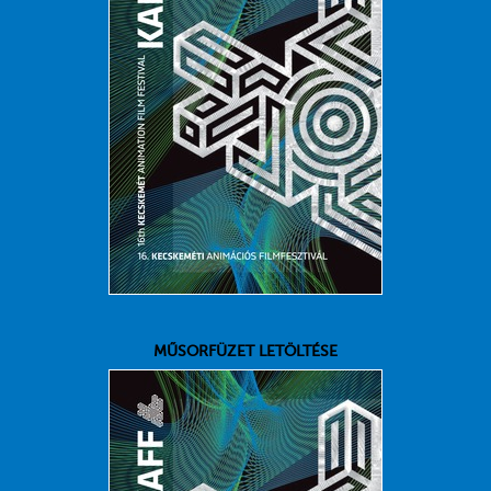
MŰSORFÜZET LETÖLTÉSE