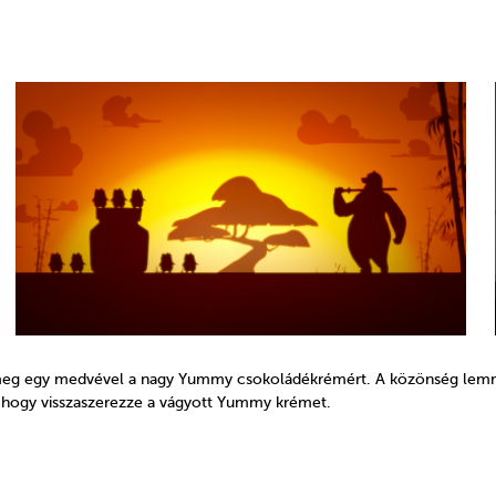
eg egy medvével a nagy Yummy csokoládékrémért. A közönség lemming
, hogy visszaszerezze a vágyott Yummy krémet.