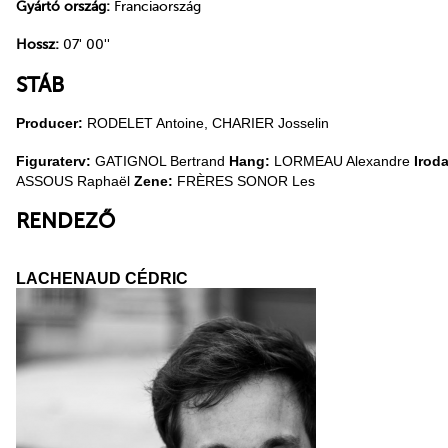
Gyártó ország:
Franciaország
Hossz:
07' 00''
STÁB
Producer:
RODELET Antoine, CHARIER Josselin
Figuraterv:
GATIGNOL Bertrand
Hang:
LORMEAU Alexandre
Irod
ASSOUS Raphaël
Zene:
FRÈRES SONOR Les
RENDEZŐ
LACHENAUD CÉDRIC