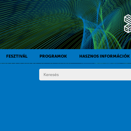
FESZTIVÁL
PROGRAMOK
HASZNOS INFORMÁCIÓK
A KAFF TÖRTÉNETE
FILMPROGRAMOK
DÍJAK
KÍSÉRŐPROGRAMOK
SZABÁLYZAT
PROGRAMOK NAPI BONTÁSBAN
ZSŰRI
KISTÉRSÉGI PROGRAMOK
FESZTIVÁL STÁB