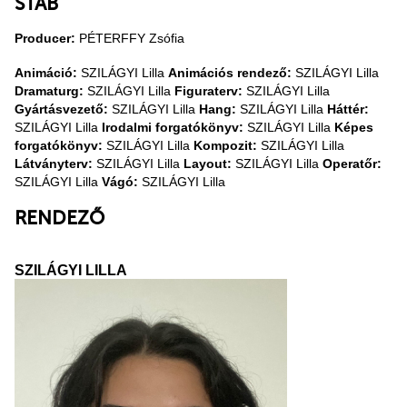
STÁB
Producer:
PÉTERFFY Zsófia
Animáció:
SZILÁGYI Lilla
Animációs rendező:
SZILÁGYI Lilla
Dramaturg:
SZILÁGYI Lilla
Figuraterv:
SZILÁGYI Lilla
Gyártásvezető:
SZILÁGYI Lilla
Hang:
SZILÁGYI Lilla
Háttér:
SZILÁGYI Lilla
Irodalmi forgatókönyv:
SZILÁGYI Lilla
Képes
forgatókönyv:
SZILÁGYI Lilla
Kompozit:
SZILÁGYI Lilla
Látványterv:
SZILÁGYI Lilla
Layout:
SZILÁGYI Lilla
Operatőr:
SZILÁGYI Lilla
Vágó:
SZILÁGYI Lilla
RENDEZŐ
SZILÁGYI LILLA