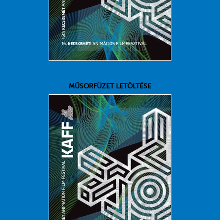
MŰSORFÜZET LETÖLTÉSE