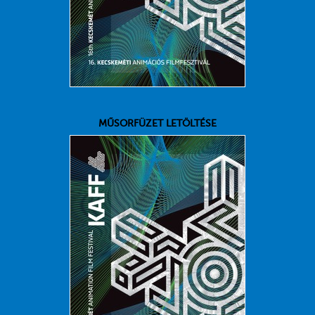
MŰSORFÜZET LETÖLTÉSE