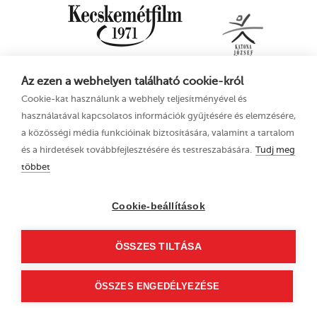
Az ezen a webhelyen található cookie-król
Cookie-kat használunk a webhely teljesítményével és
használatával kapcsolatos információk gyűjtésére és elemzésére,
a közösségi média funkcióinak biztosítására, valamint a tartalom
és a hirdetések továbbfejlesztésére és testreszabására.
Tudj meg
többet
16. Kecskeméti
Adatkezelési tájékoztató
Animációs
Cookie-beállítások
Filmfesztivál
2023. június 21–25.
ÖSSZES TILTÁSA
6000 Kecskemét, Liszt
Ferenc u. 21.
+36 76 481 788
ÖSSZES ENGEDÉLYEZÉSE
kaff@kecskemetfilm.hu
kaff.hu