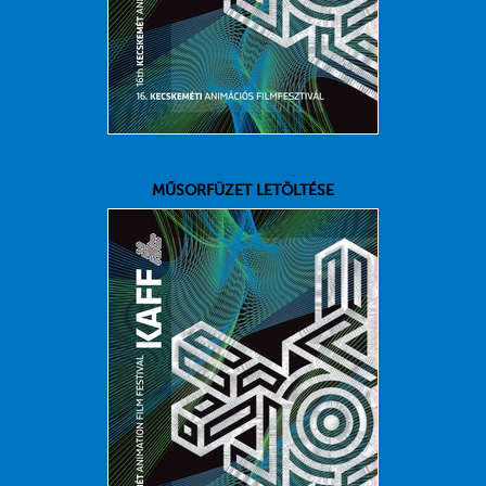
MŰSORFÜZET LETÖLTÉSE