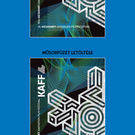
MŰSORFÜZET LETÖLTÉSE