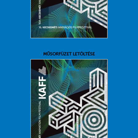
MŰSORFÜZET LETÖLTÉSE