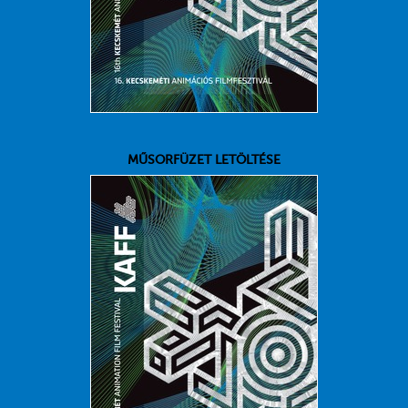
MŰSORFÜZET LETÖLTÉSE