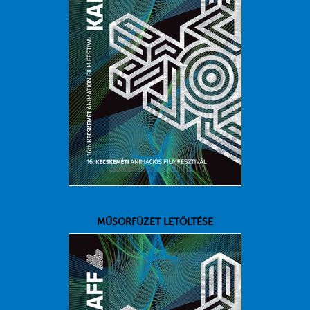
MŰSORFÜZET LETÖLTÉSE