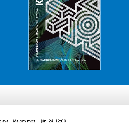
gjava
Malom mozi
jún. 24. 12:00