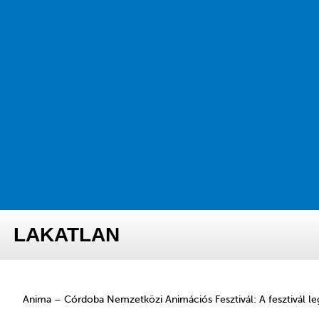
LAKATLAN
Anima – Córdoba Nemzetközi Animációs Fesztivál: A fesztivál le