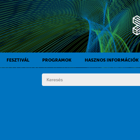
FESZTIVÁL
PROGRAMOK
HASZNOS INFORMÁCIÓK
A KAFF TÖRTÉNETE
FILMPROGRAMOK
DÍJAK
KÍSÉRŐPROGRAMOK
SZABÁLYZAT
PROGRAMOK NAPI BONTÁSBAN
ZSŰRI
KISTÉRSÉGI PROGRAMOK
FESZTIVÁL STÁB