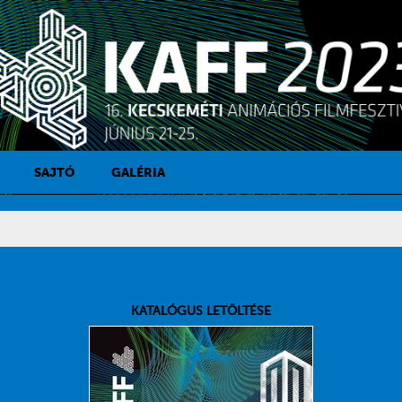
SAJTÓ
GALÉRIA
SAJTÓKAPCSOLAT
SAJTÓFIGYELŐ
KATALÓGUS LETÖLTÉSE