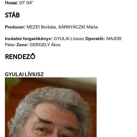
Hossz:
07' 04''
STÁB
Producer:
MEZEI Borbála, KÁRNYÁCZKI Márta
Irodalmi forgatókönyv:
GYULAI Líviusz
Operatőr:
MAJOR
Péter
Zene:
GERGELY Ákos
RENDEZŐ
GYULAI LÍVIUSZ