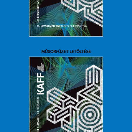
MŰSORFÜZET LETÖLTÉSE