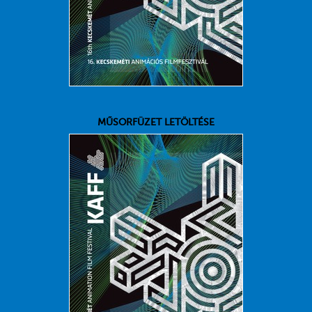
MŰSORFÜZET LETÖLTÉSE