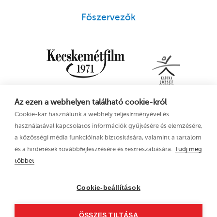
Főszervezők
Az ezen a webhelyen található cookie-król
Cookie-kat használunk a webhely teljesítményével és
használatával kapcsolatos információk gyűjtésére és elemzésére,
a közösségi média funkcióinak biztosítására, valamint a tartalom
és a hirdetések továbbfejlesztésére és testreszabására.
Tudj meg
többet
16. Kecskeméti
Adatkezelési tájékoztató
Animációs
Cookie-beállítások
Filmfesztivál
2023. június 21–25.
ÖSSZES TILTÁSA