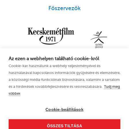
Főszervezők
Az ezen a webhelyen található cookie-król
Cookie-kat használunk a webhely teljesítményével és
használatával kapcsolatos információk gyűjtésére és elemzésére,
a közösségi média funkcióinak biztosítására, valamint a tartalom
és a hirdetések továbbfejlesztésére és testreszabására.
Tudj meg
többet
16. Kecskeméti
Adatkezelési tájékoztató
Animációs
Cookie-beállítások
Filmfesztivál
2023. június 21–25.
ÖSSZES TILTÁSA