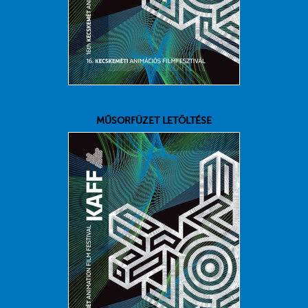
MŰSORFÜZET LETÖLTÉSE