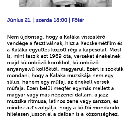
Június 21.
|
szerda 18:00
|
Főtér
Nem újdonság, hogy a Kaláka visszatérő
vendége a fesztiválnak, hisz a Kecskemétfilm és
a Kaláka együttes között régi a kapcsolat. Most
is, mint teszik ezt 1969 óta, verseket énekelnek
majd különböző korokból, különböző
anyanyelvű költőktől, magyarul. Ezért is szokták
mondani, hogy a Kaláka muzsikája nem egy
stílus, hanem egy műfaj, az énekelt versek
műfaja. Ezen belül megfér egymás mellett a
magyar vagy más népzenei dallam, a jazz
muzsika ritmusa, latinos zene vagy sanzon, és
mindez azt szolgálja, hogy a költői mondandó
hitelesen jusson el a dalban is a közönséghez.