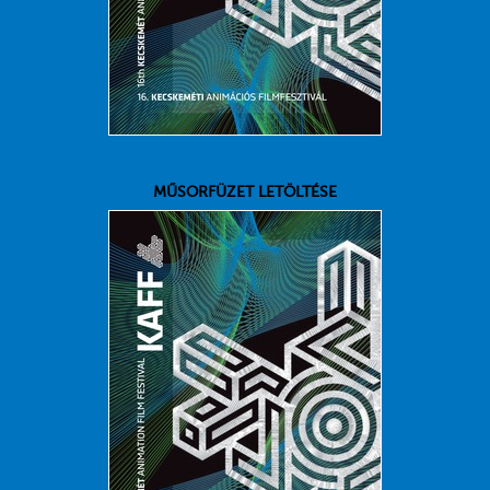
MŰSORFÜZET LETÖLTÉSE