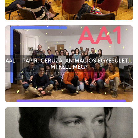
AA1 – PAPÍR, CERUZA, ANIMÁCIÓS EGYESÜLET...
MI KELL MÉG?