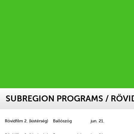
SUBREGION PROGRAMS
/ RÖVID
Rövidfilm 2. (kistérség)
Ballószög
jun. 21.