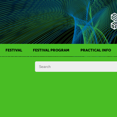
FESTIVAL
FESTIVAL PROGRAM
PRACTICAL INFO
HISTORY OF KAFF
FILM PROGRAMS
AWARDS
SIDE EVENTS
REGULATIONS
PROGRAMS IN DAILY SCHEDULE
JURY
FESTIVAL TEAM