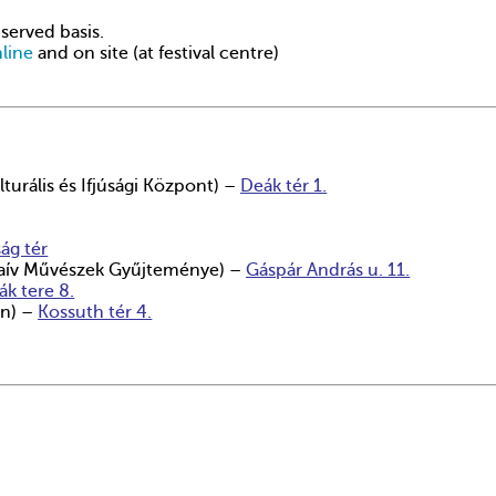
-served basis.
line
and on site (at festival centre)
turális és Ifjúsági Központ) –
Deák tér 1.
ág tér
Naív Művészek Gyűjteménye) –
Gáspár András u. 11.
ták tere 8.
on) –
Kossuth tér 4.