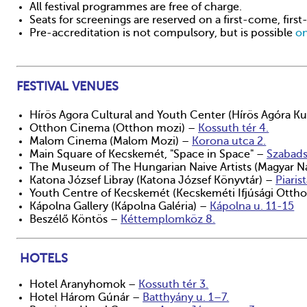
All festival programmes are free of charge.
Seats for screenings are reserved on a first-come, first
Pre-accreditation is not compulsory, but is possible
on
FESTIVAL VENUES
Hírös Agora Cultural and Youth Center (Hírös Agóra Kul
Otthon Cinema (Otthon mozi) –
Kossuth tér 4.
Malom Cinema (Malom Mozi) –
Korona utca 2.
Main Square of Kecskemét, "Space in Space" –
Szabads
The Museum of The Hungarian Naive Artists (Magyar 
Katona József Libray (Katona József Könyvtár) –
Piaris
Youth Centre of Kecskemét (Kecskeméti Ifjúsági Otth
Kápolna Gallery (Kápolna Galéria) –
Kápolna u. 11-15
Beszélő Köntös –
Kéttemplomköz 8.
HOTELS
Hotel Aranyhomok –
Kossuth tér 3.
Hotel Három Gúnár –
Batthyány u. 1–7.