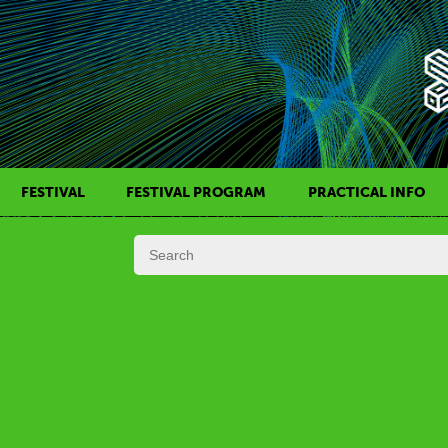
FESTIVAL
FESTIVAL PROGRAM
PRACTICAL INFO
HISTORY OF KAFF
FILM PROGRAMS
AWARDS
SIDE EVENTS
REGULATIONS
PROGRAMS IN DAILY SCHEDULE
JURY
FESTIVAL TEAM