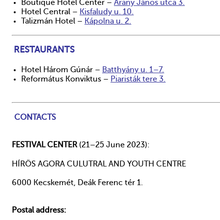
Boutique Hotel Center –
Arany János utca 3.
Hotel Central –
Kisfaludy u. 10.
Talizmán Hotel –
Kápolna u. 2.
RESTAURANTS
Hotel Három Gúnár –
Batthyány u. 1–7.
Református Konviktus –
Piaristák tere 3.
CONTACTS
FESTIVAL CENTER
(21–25 June 2023):
HÍRÖS AGORA CULUTRAL AND YOUTH CENTRE
6000 Kecskemét, Deák Ferenc tér 1.
Postal address: