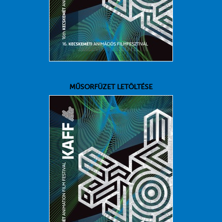
MŰSORFÜZET LETÖLTÉSE