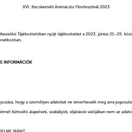
XVI. Kecskeméti Animációs Filmfesztivál 2023
atkezelési Tájékoztatóban nyújt tájékoztatást a 2023. június 21–25
vonatkozóan.
S INFORMÁCIÓK
lyozása, hogy a személyes adatokat ne ismerhessék meg arra jogosula
lmét biztosító alapelvek, szabályok, eljárások valójában nem az adat
DELME IRÁNT