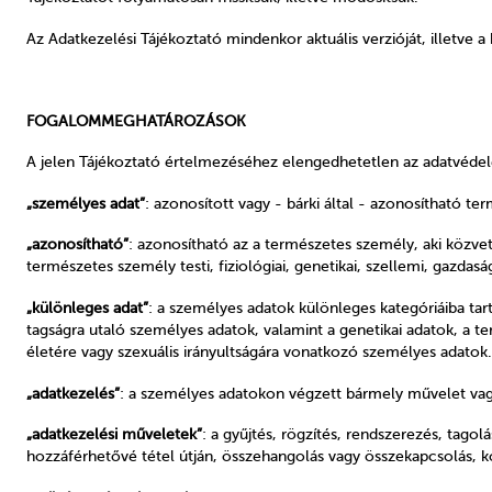
Az Adatkezelési Tájékoztató mindenkor aktuális verzióját, illetve 
FOGALOMMEGHATÁROZÁSOK
A jelen Tájékoztató értelmezéséhez elengedhetetlen az adatvéd
„személyes adat”
: azonosított vagy - bárki által - azonosítható t
„azonosítható”
: azonosítható az a természetes személy, aki közv
természetes személy testi, fiziológiai, genetikai, szellemi, gazdas
„különleges adat”
: a személyes adatok különleges kategóriáiba tart
tagságra utaló személyes adatok, valamint a genetikai adatok, a 
életére vagy szexuális irányultságára vonatkozó személyes adatok.
„adatkezelés”
: a személyes adatokon végzett bármely művelet va
„adatkezelési műveletek”
: a gyűjtés, rögzítés, rendszerezés, tagol
hozzáférhetővé tétel útján, összehangolás vagy összekapcsolás, ko