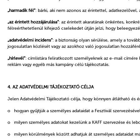
„harmadik fél”
: bárki, aki nem azonos az érintettel, adatkezelővel,
„az érintett hozzájárulása”
: az érintett akaratának önkéntes, konkré
félreérthetetlenül kifejező cselekedet útján jelzi, hogy beleegyez
„adatvédelmi incidens”
: a biztonság olyan sérülése, amely a tová
jogosulatlan közlését vagy az azokhoz való jogosulatlan hozzáfér
„hírlevél”
: címlistára feliratkozott személyeknek az e-mail címére k
reklám vagy egyéb más kampány célú tájékoztatás.
4. AZ ADATVÉDELMI TÁJÉKOZTATÓ CÉLJA
Jelen Adatvédelmi Tájékoztató célja, hogy könnyen átlátható és ér
o hogyan gyűjtjük a személyes adataidat a Fesztivál szervezésével 
o milyen személyes adatokat kezelünk a KAFF szervezése és lebo
o milyen körülmények között adhatjuk át személyes adataidat m