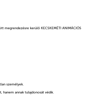
. között megrendezésre kerülő KECSKEMÉTI ANIMÁCIÓS
tlan személyek.
ot, hanem annak tulajdonosát védik.