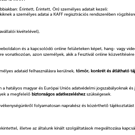
biakban: Érintett, Érintett, Ön) személyes adatait kezeli:
kiknek a személyes adatai a KAFF regisztrációs rendszerében rögzítésre
állalói kivételével),
 weboldalon és a kapcsolódó online felületeken képet, hang- vagy videó
sére vonatkozóan,
azon személyek, akik a Fesztivál online közvetítésére 
emélyes adataid felhasználásra kerülnek,
tömör, konkrét és átlátható tá
a hatályos magyar és Európai Uniós adatvédelmi jogszabályoknak és 
lyek a megfelelő
biztonságos adatkezeléshez
szükségesek.
 tevékenységünkről folyamatosan naprakész és közérthető tájékoztatást
kintettel, illetve az általunk kínált szolgáltatások megváltozása kapc