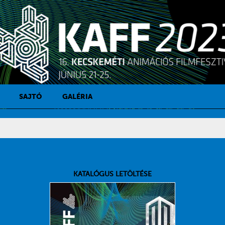
SAJTÓ
GALÉRIA
SAJTÓKAPCSOLAT
SAJTÓFIGYELŐ
KATALÓGUS LETÖLTÉSE