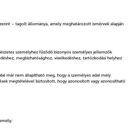
szerint – tagolt állománya, amely meghatározott ismérvek alapján
rmészetes személyhez fűződő bizonyos személyes jellemzők
ődéshez, megbízhatósághoz, viselkedéshez, tartózkodási helyhez
öbbé már nem állapítható meg, hogy a személyes adat mely
dések megtételével biztosított, hogy azonosított vagy azonosítható
zemély;