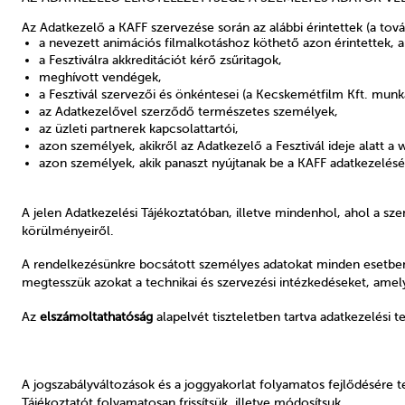
Az Adatkezelő a KAFF szervezése során az alábbi érintettek (a továb
a nevezett animációs filmalkotáshoz köthető azon érintettek, a
a Fesztiválra akkreditációt kérő zsűritagok,
meghívott vendégek,
a Fesztivál szervezői és önkéntesei (a Kecskemétfilm Kft. munkav
az Adatkezelővel szerződő természetes személyek,
az üzleti partnerek kapcsolattartói,
azon személyek, akikről az Adatkezelő a Fesztivál ideje alatt a
azon személyek, akik panaszt nyújtanak be a KAFF adatkezelé
A jelen Adatkezelési Tájékoztatóban, illetve mindenhol, ahol a sz
körülményeiről.
A rendelkezésünkre bocsátott személyes adatokat minden esetben 
megtesszük azokat a technikai és szervezési intézkedéseket, ame
Az
elszámoltathatóság
alapelvét tiszteletben tartva adatkezelési
A jogszabályváltozások és a joggyakorlat folyamatos fejlődésére te
Tájékoztatót folyamatosan frissítsük, illetve módosítsuk.