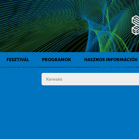
FESZTIVÁL
PROGRAMOK
HASZNOS INFORMÁCIÓK
A KAFF TÖRTÉNETE
FILMPROGRAMOK
DÍJAK
KÍSÉRŐPROGRAMOK
SZABÁLYZAT
PROGRAMOK NAPI BONTÁSBAN
ZSŰRI
KISTÉRSÉGI PROGRAMOK
FESZTIVÁL STÁB