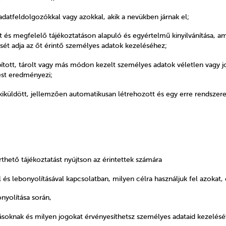
 adatfeldolgozókkal vagy azokkal, akik a nevükben járnak el;
t és megfelelő tájékoztatáson alapuló és egyértelmű kinyilvánítása, am
ését adja az őt érintő személyes adatok kezeléséhez;
bbított, tárolt vagy más módon kezelt személyes adatok véletlen vagy 
ést eredményezi;
iküldött, jellemzően automatikusan létrehozott és egy erre rendszeresít
thető tájékoztatást nyújtson az érintettek számára
és lebonyolításával kapcsolatban, milyen célra használjuk fel azokat, 
nyolítása során,
ásoknak és
milyen jogokat érvényesíthetsz személyes adataid kezelésé