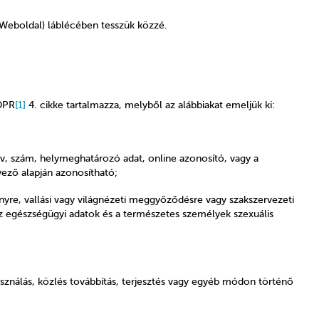
Weboldal) láblécében tesszük közzé.
GDPR
[1]
4. cikke tartalmazza, melyből az alábbiakat emeljük ki:
v, szám, helymeghatározó adat, online azonosító, vagy a
nyező alapján azonosítható;
ényre, vallási vagy világnézeti meggyőződésre vagy szakszervezeti
az egészségügyi adatok és a természetes személyek szexuális
lhasználás, közlés továbbítás, terjesztés vagy egyéb módon történő