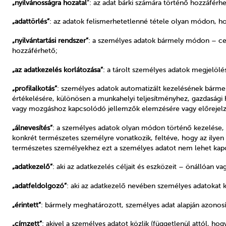
„nyilvánosságra hozatal
”: az adat bárki számára történő hozzáférhe
„adattörlés”
: az adatok felismerhetetlenné tétele olyan módon, ho
„nyilvántartási rendszer”
: a személyes adatok bármely módon – cent
hozzáférhető;
„az adatkezelés korlátozása”
: a tárolt személyes adatok megjelölés
„profilalkotás”
: személyes adatok automatizált kezelésének bárme
értékelésére, különösen a munkahelyi teljesítményhez, gazdasági
vagy mozgáshoz kapcsolódó jellemzők elemzésére vagy előrejelzé
„álnevesítés”
: a személyes adatok olyan módon történő kezelése,
konkrét természetes személyre vonatkozik, feltéve, hogy az ilyen 
természetes személyekhez ezt a személyes adatot nem lehet kapc
„adatkezelő”
: aki az adatkezelés céljait és eszközeit – önállóan 
„adatfeldolgozó”
: aki az adatkezelő nevében személyes adatokat k
„érintett”
: bármely meghatározott, személyes adat alapján azonos
„címzett”
: akivel a személyes adatot közlik (függetlenül attól, hog