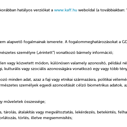
a korábban hatályos verziókat a
www.kaff.hu
weboldal (a továbbiakban: 
elem alapvető fogalmainak ismerete. A fogalommeghatározásokat a 
ermészetes személyre („érintett”) vonatkozó bármely információ;
etlen vagy közvetett módon, különösen valamely azonosító, például né
ági, kulturális vagy szociális azonosságára vonatkozó egy vagy több té
ozó minden adat, azaz a faji vagy etnikai származásra, politikai vélem
természetes személyek egyedi azonosítását célzó biometrikus adatok, 
gy műveletek összessége;
ás, tárolás, átalakítás vagy megváltoztatás, lekérdezés, betekintés, fe
rlátozás, törlés, illetve megsemmisítés;