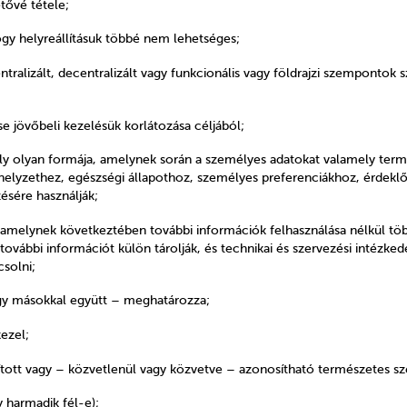
tővé tétele;
gy helyreállításuk többé nem lehetséges;
ralizált, decentralizált vagy funkcionális vagy földrajzi szempontok 
e jövőbeli kezelésük korlátozása céljából;
ly olyan formája, amelynek során a személyes adatokat valamely te
 helyzethez, egészségi állapothoz, személyes preferenciákhoz, érdekl
sére használják;
 amelynek következtében további információk felhasználása nélkül t
további információt külön tárolják, és technikai és szervezési intézke
solni;
vagy másokkal együtt – meghatározza;
ezel;
ított vagy – közvetlenül vagy közvetve – azonosítható természetes s
y harmadik fél-e);