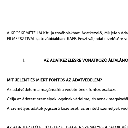
A KECSKEMÉTFILM Kft. (a továbbiakban: Adatkezelő, Mi) jelen Ad
FILMFESZTIVÁL (a továbbiakban: KAFF, Fesztivál) adatkezelésére 
I.
AZ ADATKEZELÉSRE VONATKOZÓ ÁLTALÁNO
MIT JELENT ÉS MIÉRT FONTOS AZ ADATVÉDELEM?
Az adatvédelem a magánszféra védelmének fontos eszköze.
Célja az érintett személyek jogainak védelme, és annak megakadá
A személyes adatok jogszerű kezelését, az érintett személyek véde
AZ ADATKEZELŐ ELKÖTELEZETTSÉGE A SZEMÉLYES ADATOK VÉ