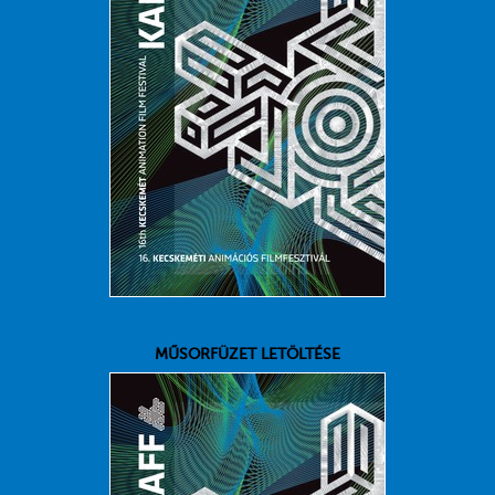
MŰSORFÜZET LETÖLTÉSE