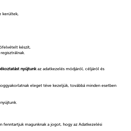
 kerültek,
felvételt készít,
regisztrálnak.
jékoztatást nyújtunk
az adatkezelés módjáról, céljáról és
joggyakorlatnak eleget téve kezeljük, továbbá minden esetben
 nyújtunk.
sán fenntartjuk magunknak a jogot, hogy az Adatkezelési