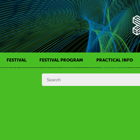
FESTIVAL
FESTIVAL PROGRAM
PRACTICAL INFO
HISTORY OF KAFF
FILM PROGRAMS
AWARDS
SIDE EVENTS
REGULATIONS
PROGRAMS IN DAILY SCHEDULE
JURY
FESTIVAL TEAM