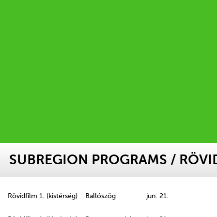
SUBREGION PROGRAMS
/ RÖVID
Rövidfilm 1. (kistérség)
Ballószög
jun. 21.