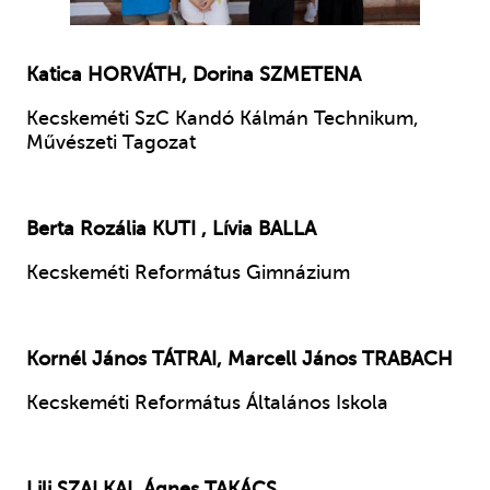
Katica
HORVÁTH
, Dorina
SZMETENA
Kecskeméti SzC Kandó Kálmán Technikum,
Művészeti Tagozat
Berta Rozália
KUTI
, Lívia
BALLA
Kecskeméti Református Gimnázium
Kornél János
TÁTRAI
, Marcell János
TRABACH
Kecskeméti Református Általános Iskola
Lili
SZALKAI
, Ágnes
TAKÁCS